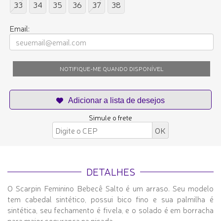
33
34
35
36
37
38
Email:
NOTIFIQUE-ME QUANDO DISPONÍVEL
Simule o frete
DETALHES
O Scarpin Feminino Bebecê Salto é um arraso. Seu modelo
tem cabedal sintético, possui bico fino e sua palmilha é
sintética, seu fechamento é fivela, e o solado é em borracha
para maior segurança na pisada.