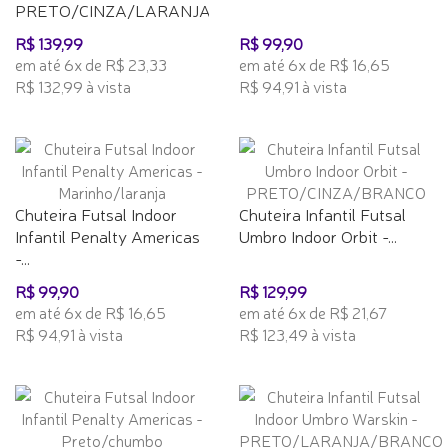
PRETO/CINZA/LARANJA
R$ 139,99
R$ 99,90
em até 6x de R$ 23,33
em até 6x de R$ 16,65
R$ 132,99 à vista
R$ 94,91 à vista
Chuteira Futsal Indoor
Chuteira Infantil Futsal
Infantil Penalty Americas
Umbro Indoor Orbit -...
-...
R$ 99,90
R$ 129,99
em até 6x de R$ 16,65
em até 6x de R$ 21,67
R$ 94,91 à vista
R$ 123,49 à vista