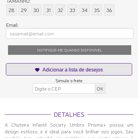
TAMANHO:
28
29
30
31
32
33
34
35
36
Email:
NOTIFIQUE-ME QUANDO DISPONÍVEL
Simule o frete
DETALHES
A Chuteira Infantil Society Umbro Prisma+ possui um
design estiloso, e é ideal para você brilhar nos jogos. Seu
modelo tem cabedal em sintético, sua parte interna é