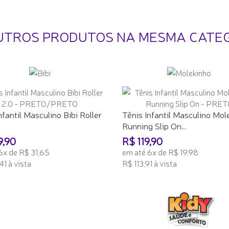
UTROS PRODUTOS NA MESMA CATE
nfantil Masculino Bibi Roller
Tênis Infantil Masculino Mol
Running Slip On...
9,90
R$ 119,90
6x de R$ 31,65
em até 6x de R$ 19,98
41 à vista
R$ 113,91 à vista
ONAR AO CARRINHO
ADICIONAR AO CARRINHO