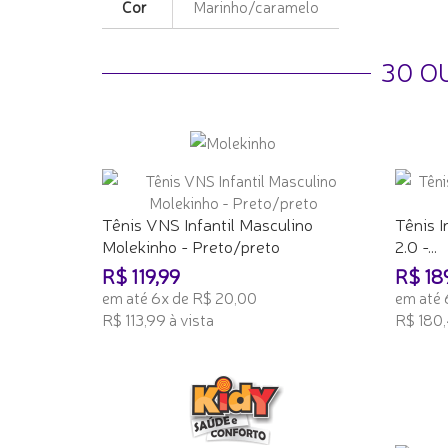
Cor
Marinho/caramelo
30 O
Tênis VNS Infantil Masculino
Tênis I
Molekinho - Preto/preto
2.0 -...
R$ 119,99
R$ 18
em até 6x de R$ 20,00
em até 
R$ 113,99 à vista
R$ 180,
ADICIONAR AO CARRINHO
ADICI