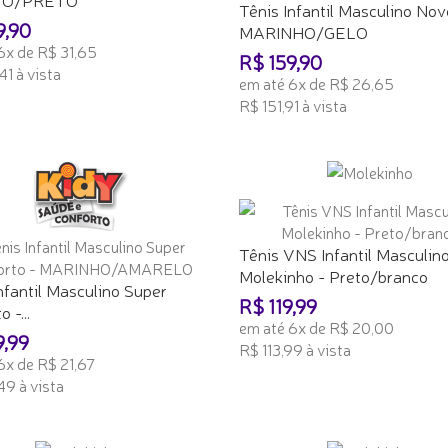
Tênis Infantil Masculino Nov
9,90
MARINHO/GELO
6x de R$ 31,65
R$ 159,90
41 à vista
em até 6x de R$ 26,65
R$ 151,91 à vista
ONAR AO CARRINHO
ADICIONAR AO CARRINHO
Tênis VNS Infantil Masculin
Molekinho - Preto/branco
nfantil Masculino Super
R$ 119,99
 -...
em até 6x de R$ 20,00
9,99
R$ 113,99 à vista
6x de R$ 21,67
ADICIONAR AO CARRINHO
49 à vista
ONAR AO CARRINHO