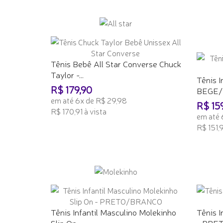
Tênis Bebê All Star Converse Chuck
Taylor -...
Tênis I
R$ 179,90
BEGE
em até 6x de R$ 29,98
R$ 15
R$ 170,91 à vista
em até 
R$ 151,9
ADICIONAR AO CARRINHO
ADICI
Tênis Infantil Masculino Molekinho
Tênis I
Slip On -...
- PRE