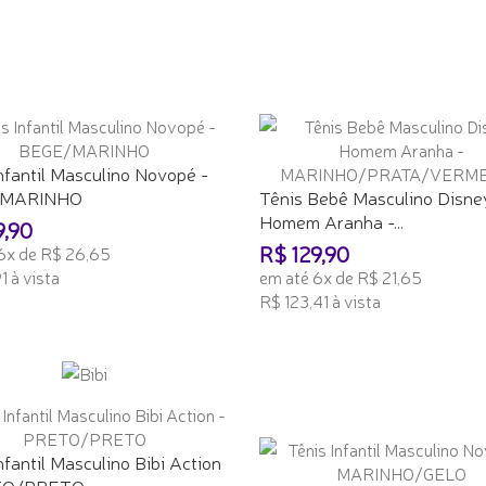
ADICIONAR AO CARRINHO
nfantil Masculino Novopé -
/MARINHO
Tênis Bebê Masculino Disne
Homem Aranha -...
9,90
R$ 129,90
6x de R$ 26,65
1 à vista
em até 6x de R$ 21,65
R$ 123,41 à vista
ONAR AO CARRINHO
ADICIONAR AO CARRINHO
nfantil Masculino Bibi Action
TO/PRETO