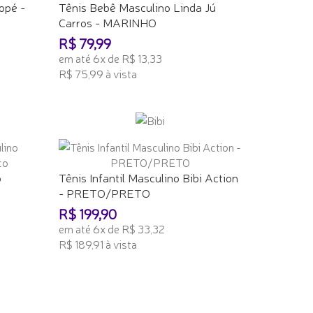
opé -
Tênis Bebê Masculino Linda Jú
Carros - MARINHO
R$ 79,99
em até 6x de R$ 13,33
R$ 75,99 à vista
ADICIONAR AO CARRINHO
o
Tênis Infantil Masculino Bibi Action
- PRETO/PRETO
R$ 199,90
em até 6x de R$ 33,32
R$ 189,91 à vista
ADICIONAR AO CARRINHO