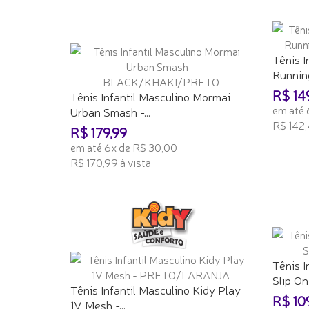
Tênis I
Running 
R$ 14
Tênis Infantil Masculino Mormai
em até 
Urban Smash -...
R$ 142,
R$ 179,99
em até 6x de R$ 30,00
ADICI
R$ 170,99 à vista
ADICIONAR AO CARRINHO
Tênis I
Slip On -
Tênis Infantil Masculino Kidy Play
R$ 10
1V Mesh -...