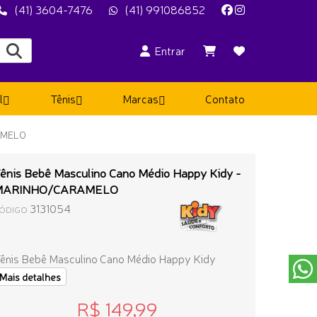
(41) 3604-7476
(41) 991086852
Entrar
l
Tênis
Marcas
Contato
AMELO
ênis Bebê Masculino Cano Médio Happy Kidy -
MARINHO/CARAMELO
3131054
ÓDIGO
ênis Bebê Masculino Cano Médio Happy Kidy
Mais detalhes
R$ 149,99