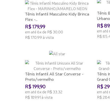
Tênis 
Tênis Infantil Masculino Kidy Brinca
Urban
Flex -...
R$ 89
R$ 179,99
em até 
em até 6x de R$ 30,00
R$ 85,4
R$ 170,99 à vista
ADICI
ADICIONAR AO CARRINHO
Tênis Infantil All Star Converse -
Tênis I
Preto/vermelho
Grand C
R$ 199,90
R$ 29
em até 6x de R$ 33,32
em até 
R$ 189,91 à vista
R$ 284,
ADICIONAR AO CARRINHO
ADICI