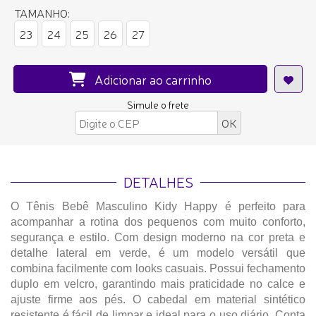
TAMANHO:
23
24
25
26
27
Adicionar ao carrinho
Simule o frete
DETALHES
O Tênis Bebê Masculino Kidy Happy é perfeito para
acompanhar a rotina dos pequenos com muito conforto,
segurança e estilo. Com design moderno na cor preta e
detalhe lateral em verde, é um modelo versátil que
combina facilmente com looks casuais. Possui fechamento
duplo em velcro, garantindo mais praticidade no calce e
ajuste firme aos pés. O cabedal em material sintético
resistente é fácil de limpar e ideal para o uso diário. Conta