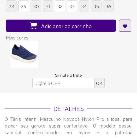
28
29
30
31
32
33
34
35
36
Adicionar ao carrinho
Mais cores:
Simule o frete
DETALHES
O Tênis Infantil Masculino Novopé Nylon Pro é ideal para
deixar seu garoto super confortável! O modelo possui
cabedal confeccionado em nylon e a palmilha