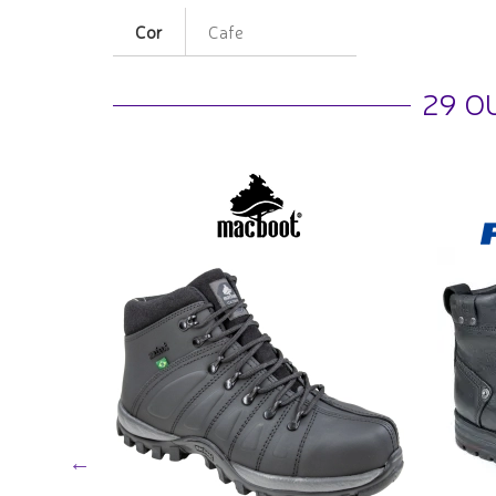
Cor
Cafe
29 O
mfort