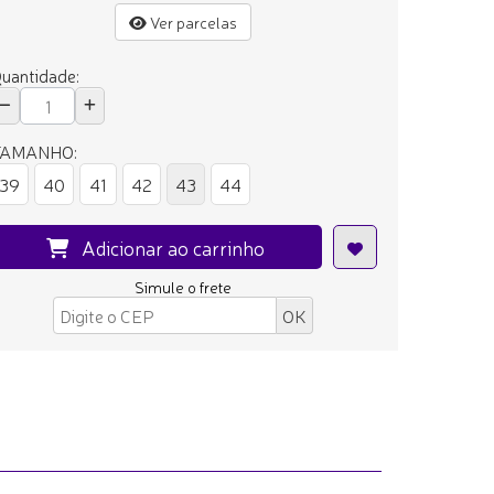
Ver parcelas
uantidade:
TAMANHO:
39
40
41
42
43
44
Adicionar ao carrinho
Simule o frete