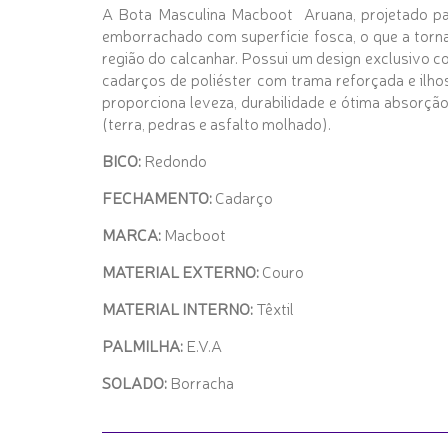
A Bota Masculina Macboot Aruana, projetado para 
emborrachado com superfície fosca, o que a torna 
região do calcanhar. Possui um design exclusivo c
cadarços de poliéster com trama reforçada e ilh
proporciona leveza, durabilidade e ótima absorçã
(terra, pedras e asfalto molhado).
BICO:
Redondo
FECHAMENTO:
Cadarço
MARCA:
Macboot
MATERIAL EXTERNO:
Couro
MATERIAL INTERNO:
Têxtil
PALMILHA:
E.V.A
SOLADO:
Borracha