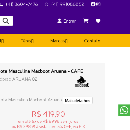
(41) 3604-7476
(41) 991086852
Entrar
l
Tênis
Marcas
Contato
ota Masculina Macboot Aruana - CAFE
ARUANA 02
ÓDIGO
ota Masculina Macboot Aruana
Mais detalhes
R$ 419,90
em até 6x de R$ 69,98 sem juros
ou R$ 398,91 à vista com 5% OFF, via PIX