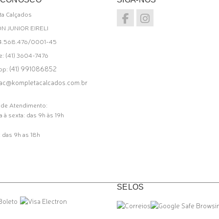
a Calçados
ON JUNIOR EIRELI
34.568.476/0001-45
e: (41) 3604-7476
(41) 991086852
pp:
ac@kompletacalcados.com.br
 de Atendimento:
 à sexta: das 9h às 19h
 das 9h as 18h
SELOS