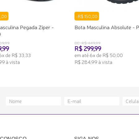
0,00
-R$ 150,00
asculina Pegada Zíper -
Bota Masculina Absolute -
O
89,99
DE: R$ 449,99
9,99
R$ 299,99
6x de R$ 33,33
em até 6x de R$ 50,00
99 à vista
R$ 284,99 à vista
ONAR AO CARRINHO
ADICIONAR AO CARRINHO
 CONOSCO
SIGA-NOS