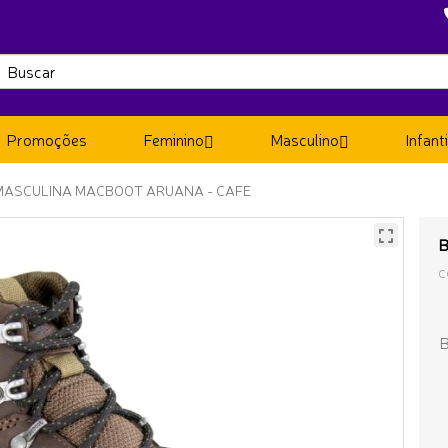
Promoções
Feminino
Masculino
Infanti
MASCULINA MACBOOT ARUANA - CAFE
B
C
B