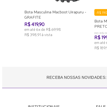
Bota Masculina Macboot Uirapuru -
-R$ 19
GRAFITE
Bota M
R$ 419,90
PRET
em até 6x de R$ 69,98
DE: R$ 3
R$ 398,91 à vista
R$ 19
em até 
ADICIONAR AO CARRINHO
R$ 189,
ADICI
RECEBA NOSSAS NOVIDADES:
INSTITUCIONAIS
FALE