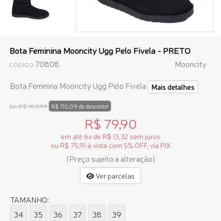
Bota Feminina Mooncity Ugg Pelo Fivela - PRETO
70808
Mooncity
CÓDIGO
Bota Feminina Mooncity Ugg Pelo Fivela
Mais detalhes
R$ 189,99
De:
R$ 110,09 de desconto!
R$ 79,90
em até 6x de R$ 13,32 sem juros
ou R$ 75,91 à vista com 5% OFF, via PIX
(Preço sujeito a alteração)
Ver parcelas
TAMANHO:
34
35
36
37
38
39