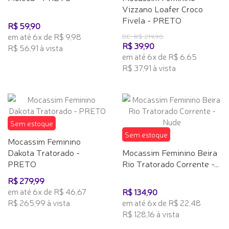
Vizzano Loafer Croco
Fivela - PRETO
R$ 59,90
em até 6x de R$ 9,98
DE: R$ 219,90
R$ 39,90
R$ 56,91 à vista
em até 6x de R$ 6,65
R$ 37,91 à vista
Sem estoque
Sem estoque
Mocassim Feminino
Dakota Tratorado -
Mocassim Feminino Beira
PRETO
Rio Tratorado Corrente -...
R$ 279,99
em até 6x de R$ 46,67
R$ 134,90
R$ 265,99 à vista
em até 6x de R$ 22,48
R$ 128,16 à vista