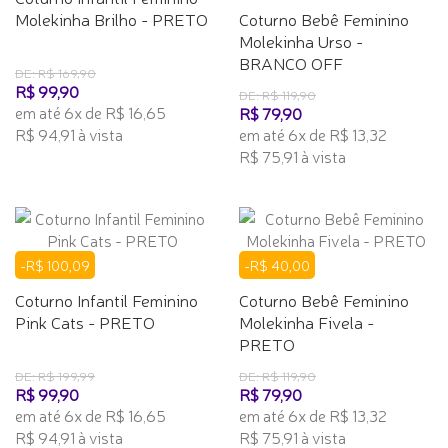
Molekinha Brilho - PRETO
Coturno Bebê Feminino
Molekinha Urso -
BRANCO OFF
DE: R$ 169,90
R$ 99,90
DE: R$ 119,90
em até 6x de R$ 16,65
R$ 79,90
R$ 94,91 à vista
em até 6x de R$ 13,32
R$ 75,91 à vista
-R$ 100,09
-R$ 40,00
Coturno Infantil Feminino
Coturno Bebê Feminino
Pink Cats - PRETO
Molekinha Fivela -
PRETO
DE: R$ 199,99
DE: R$ 119,90
R$ 99,90
R$ 79,90
em até 6x de R$ 16,65
em até 6x de R$ 13,32
R$ 94,91 à vista
R$ 75,91 à vista