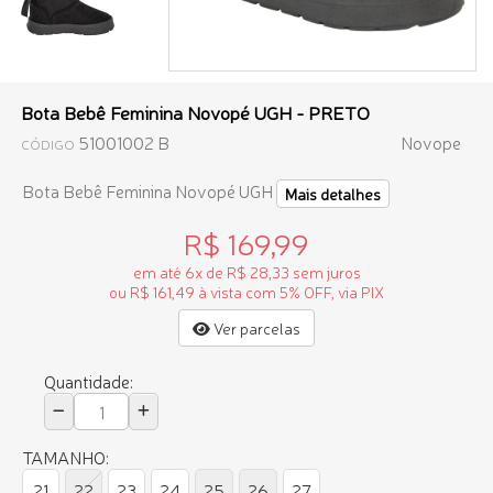
Bota Bebê Feminina Novopé UGH - PRETO
51001002 B
Novope
CÓDIGO
Bota Bebê Feminina Novopé UGH
Mais detalhes
R$ 169,99
em até 6x de R$ 28,33 sem juros
ou R$ 161,49 à vista com 5% OFF, via PIX
Ver parcelas
Quantidade:
TAMANHO:
21
22
23
24
25
26
27