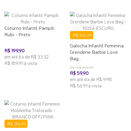
Coturno Infantil Pampili
Rubi - Preto
-R$ 100,09
Galocha Infantil Feminina
R$ 199,90
Grendene Barbie Love
em até 6x de R$ 33,32
Bag...
R$ 189,91 à vista
DE: R$ 159,99
R$ 59,90
em até 6x de R$ 9,98
R$ 56,91 à vista
-R$ 130,00