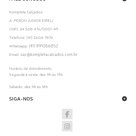
Kompleta Calçados
A. PERON JUNIOR EIRELI
CNPJ: 34.568.476/0001-45
Telefone: (41) 3604-7476
(41) 991086852
Whatsapp:
sac@kompletacalcados.com.br
Email:
Horário de Atendimento:
Segunda à sexta: das 9h às 19h
Sábado: das 9h as 18h
SIGA-NOS