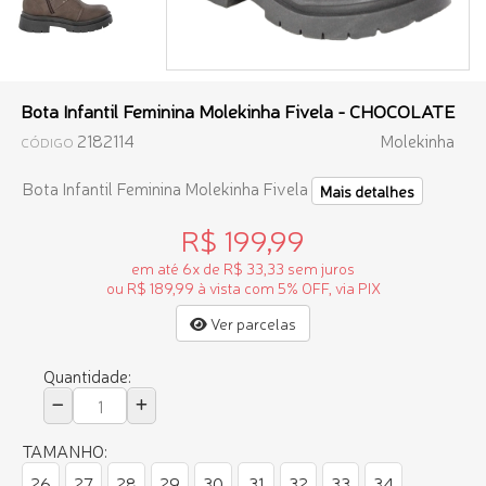
Bota Infantil Feminina Molekinha Fivela - CHOCOLATE
2182114
Molekinha
CÓDIGO
Bota Infantil Feminina Molekinha Fivela
Mais detalhes
R$ 199,99
em até 6x de R$ 33,33 sem juros
ou R$ 189,99 à vista com 5% OFF, via PIX
Ver parcelas
Quantidade:
TAMANHO:
26
27
28
29
30
31
32
33
34