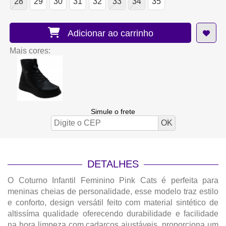
28
29
30
31
32
33
34
35
Adicionar ao carrinho
Mais cores:
Simule o frete
DETALHES
O Coturno Infantil Feminino Pink Cats é perfeita para
meninas cheias de personalidade, esse modelo traz estilo
e conforto, design versátil feito com material sintético de
altissíma qualidade oferecendo durabilidade e facilidade
na hora limpeza com cadarços ajustáveis, proporciona um