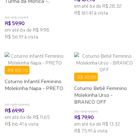
Turma da Monica -...
em até 6x de R$ 28,32
R$ 161,41 à vista
DE: R$ 89,99
R$ 59,90
em até 6x de R$ 9,98
R$ 56,91 à vista
-R$ 100,00
-R$ 40,00
Coturno Infantil Feminino
Molekinha Napa - PRETO
Coturno Bebê Feminino
Molekinha Urso -
BRANCO OFF
DE: R$ 169,90
R$ 69,90
DE: R$ 119,90
em até 6x de R$ 11,65
R$ 79,90
R$ 66,41 à vista
em até 6x de R$ 13,32
R$ 75,91 à vista