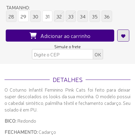
TAMANHO:
28
29
30
31
32
33
34
35
36
Adicionar ao carrinho
Simule o frete
DETALHES
O Coturno Infantil Feminino Pink Cats foi feito para deixar
super descolados os looks da sua mocinha. O modelo possui
o cabedal sintético, palmilha têxtil e fechamento cadarço. Seu
solado é em PU.
BICO:
Redondo
FECHAMENTO:
Cadarço