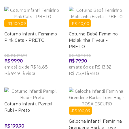
-R$ 100,09
-R$ 40,00
Coturno Infantil Feminino
Coturno Bebê Feminino
Pink Cats - PRETO
Molekinha Fivela -
PRETO
DE: R$ 199,99
DE: R$ 119,90
R$ 99,90
R$ 79,90
em até 6x de R$ 16,65
em até 6x de R$ 13,32
R$ 94,91 à vista
R$ 75,91 à vista
Coturno Infantil Pampili
Rubi - Preto
-R$ 100,09
Galocha Infantil Feminina
R$ 199,90
Grendene Barbie Love