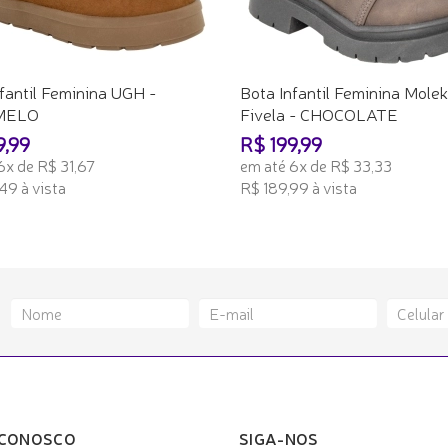
fantil Feminina UGH -
Bota Infantil Feminina Mole
MELO
Fivela - CHOCOLATE
9,99
R$ 199,99
6x de R$ 31,67
em até 6x de R$ 33,33
49 à vista
R$ 189,99 à vista
ONAR AO CARRINHO
ADICIONAR AO CARRINHO
 CONOSCO
SIGA-NOS