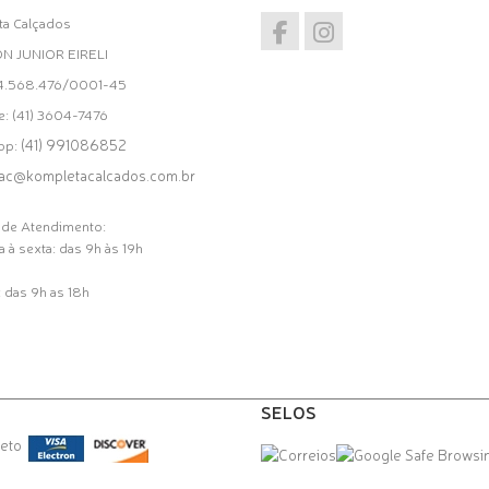
a Calçados
ON JUNIOR EIRELI
34.568.476/0001-45
e: (41) 3604-7476
(41) 991086852
pp:
ac@kompletacalcados.com.br
 de Atendimento:
 à sexta: das 9h às 19h
 das 9h as 18h
SELOS