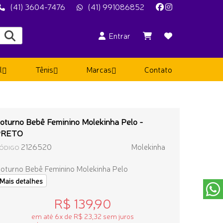
(41) 3604-7476
(41) 991086852
Entrar
l
Tênis
Marcas
Contato
oturno Bebê Feminino Molekinha Pelo -
PRETO
2126520
Molekinha
ÓDIGO
oturno Bebê Feminino Molekinha Pelo
Mais detalhes
R$ 139,90
em até 6x de R$ 23,32 sem juros