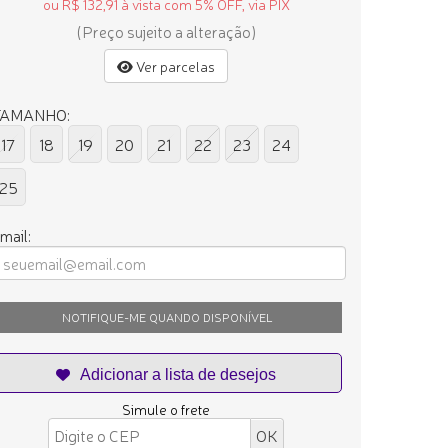
ou R$ 132,91 à vista com 5% OFF, via PIX
(Preço sujeito a alteração)
Ver parcelas
TAMANHO:
17
18
19
20
21
22
23
24
25
mail:
NOTIFIQUE-ME QUANDO DISPONÍVEL
Simule o frete