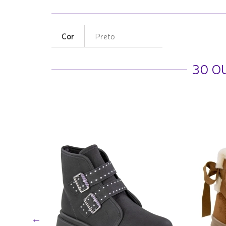
Cor
Preto
30 O
 Molekinha