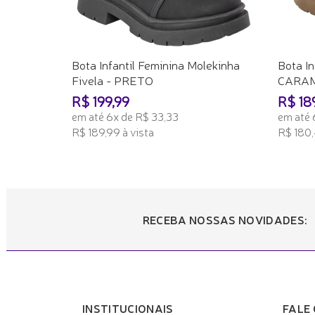
Bota Infantil Feminina Molekinha
Bota In
Fivela - PRETO
CARA
R$ 199,99
R$ 18
em até 6x de R$ 33,33
em até 
R$ 189,99 à vista
R$ 180,
ADICIONAR AO CARRINHO
ADICI
RECEBA NOSSAS NOVIDADES:
INSTITUCIONAIS
FALE