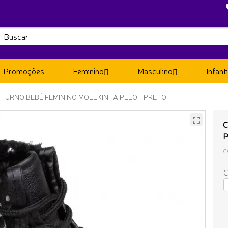
Promoções
Feminino
Masculino
Infanti
TURNO BEBÊ FEMININO MOLEKINHA PELO - PRETO
C
C
C