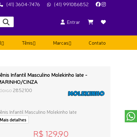
(41) 3604-7476
(41) 991086852
Entrar
l
Tênis
Marcas
Contato
ênis Infantil Masculino Molekinho Iate -
MARINHO/CINZA
2852100
ÓDIGO
ênis Infantil Masculino Molekinho Iate
Mais detalhes
R$ 129,90