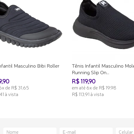
nfantil Masculino Bibi Roller
Tênis Infantil Masculino Mol
Running Slip On...
9,90
R$ 119,90
6x de R$ 31,65
em até 6x de R$ 19,98
41 à vista
R$ 113,91 à vista
ONAR AO CARRINHO
ADICIONAR AO CARRINHO