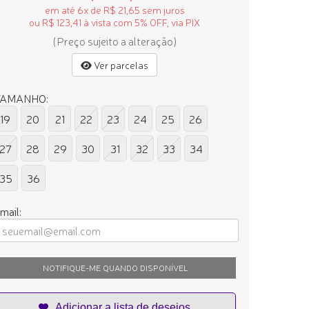
em até 6x de R$ 21,65 sem juros
ou R$ 123,41 à vista com 5% OFF, via PIX
(Preço sujeito a alteração)
Ver parcelas
TAMANHO:
19
20
21
22
23
24
25
26
27
28
29
30
31
32
33
34
35
36
mail:
NOTIFIQUE-ME QUANDO DISPONÍVEL