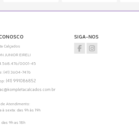
 CONOSCO
SIGA-NOS
a Calçados
ON JUNIOR EIRELI
34.568.476/0001-45
e: (41) 3604-7476
(41) 991086852
pp:
ac@kompletacalcados.com.br
 de Atendimento:
 à sexta: das 9h às 19h
 das 9h as 18h