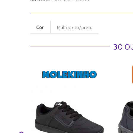
Cor
Multi preto/preto
30 O
idy Play