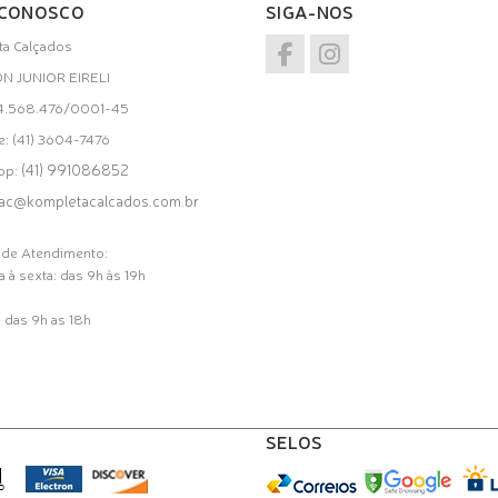
 CONOSCO
SIGA-NOS
a Calçados
ON JUNIOR EIRELI
34.568.476/0001-45
e: (41) 3604-7476
(41) 991086852
pp:
ac@kompletacalcados.com.br
 de Atendimento:
 à sexta: das 9h às 19h
 das 9h as 18h
SELOS