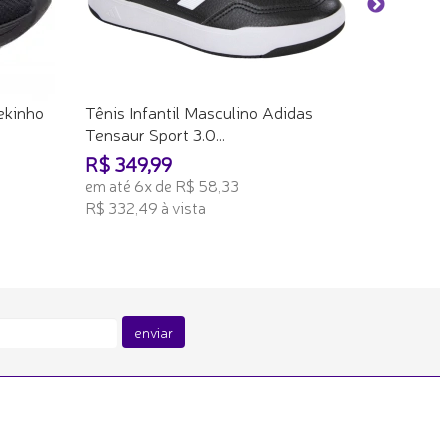
ADICION
ekinho
Tênis Infantil Masculino Adidas
Tensaur Sport 3.0...
R$ 349,99
em até 6x de R$ 58,33
R$ 332,49 à vista
ADICIONAR AO CARRINHO
enviar