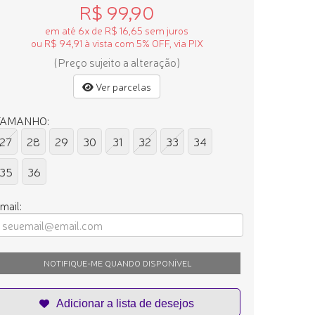
R$ 99,90
em até 6x de R$ 16,65 sem juros
ou R$ 94,91 à vista com 5% OFF, via PIX
(Preço sujeito a alteração)
Ver parcelas
TAMANHO:
27
28
29
30
31
32
33
34
35
36
mail:
NOTIFIQUE-ME QUANDO DISPONÍVEL