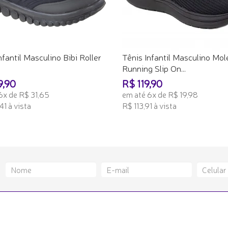
nfantil Masculino Bibi Roller
Tênis Infantil Masculino Mol
Running Slip On...
9,90
R$ 119,90
6x de R$ 31,65
em até 6x de R$ 19,98
41 à vista
R$ 113,91 à vista
ONAR AO CARRINHO
ADICIONAR AO CARRINHO