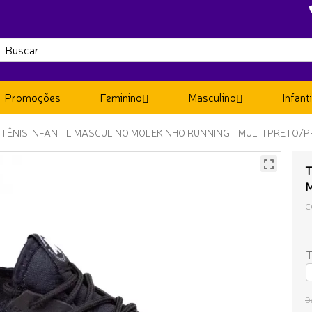
Promoções
Feminino
Masculino
Infanti
TÊNIS INFANTIL MASCULINO MOLEKINHO RUNNING - MULTI PRETO/
T
C
T
D