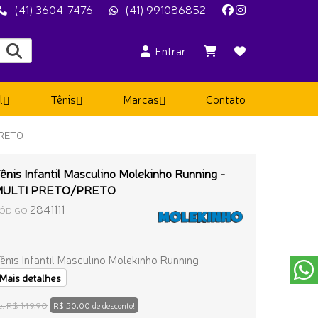
(41) 3604-7476
(41) 991086852
Entrar
l
Tênis
Marcas
Contato
PRETO
ênis Infantil Masculino Molekinho Running -
MULTI PRETO/PRETO
2841111
ÓDIGO
ênis Infantil Masculino Molekinho Running
Mais detalhes
R$ 149,90
e:
R$ 50,00 de desconto!