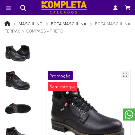
MASCULINO
BOTA MASCULINA
BOTA MASCULINA
FERRACINI COMPASS - PRETO
Promoção!
Sem estoque