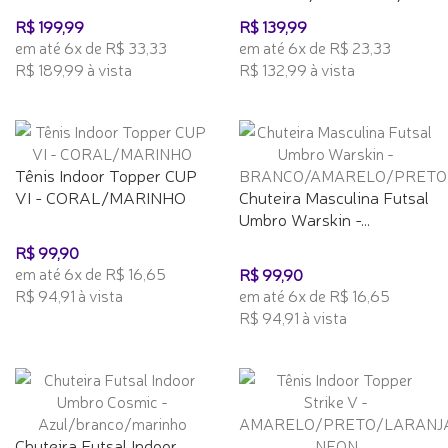
R$ 199,99
R$ 139,99
em até 6x de R$ 33,33
em até 6x de R$ 23,33
R$ 189,99 à vista
R$ 132,99 à vista
Tênis Indoor Topper CUP
VI - CORAL/MARINHO
Chuteira Masculina Futsal
Umbro Warskin -...
R$ 99,90
em até 6x de R$ 16,65
R$ 99,90
R$ 94,91 à vista
em até 6x de R$ 16,65
R$ 94,91 à vista
Chuteira Futsal Indoor