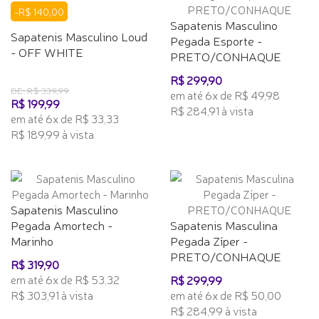
-R$ 140,00
Sapatenis Masculino
Sapatenis Masculino Loud
Pegada Esporte -
- OFF WHITE
PRETO/CONHAQUE
R$ 299,90
DE: R$ 339,99
em até 6x de R$ 49,98
R$ 199,99
R$ 284,91 à vista
em até 6x de R$ 33,33
R$ 189,99 à vista
Sapatenis Masculino
Pegada Amortech -
Sapatenis Masculina
Marinho
Pegada Zíper -
PRETO/CONHAQUE
R$ 319,90
em até 6x de R$ 53,32
R$ 299,99
R$ 303,91 à vista
em até 6x de R$ 50,00
R$ 284,99 à vista