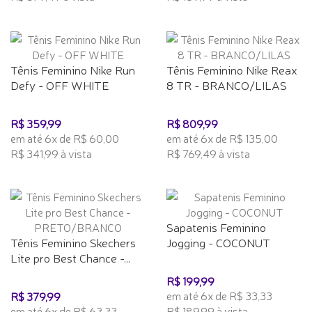
Tênis Feminino Nike Run
Tênis Feminino Nike Reax
Defy - OFF WHITE
8 TR - BRANCO/LILAS
R$ 359,99
R$ 809,99
em até 6x de R$ 60,00
em até 6x de R$ 135,00
R$ 341,99 à vista
R$ 769,49 à vista
Sapatenis Feminino
Tênis Feminino Skechers
Jogging - COCONUT
Lite pro Best Chance -...
R$ 199,99
em até 6x de R$ 33,33
R$ 379,99
em até 6x de R$ 63,33
R$ 189,99 à vista