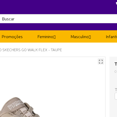
Promoções
Feminino
Masculino
Infanti
NO SKECHERS GO WALK FLEX - TAUPE
T
C
T