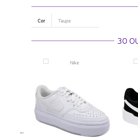
Cor
Taupe
30 O
Flutua -