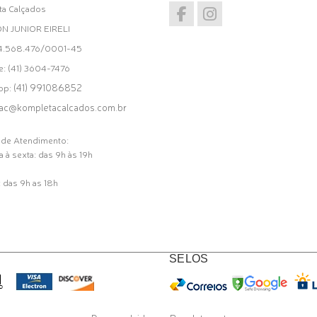
a Calçados
ON JUNIOR EIRELI
34.568.476/0001-45
e: (41) 3604-7476
(41) 991086852
pp:
ac@kompletacalcados.com.br
 de Atendimento:
 à sexta: das 9h às 19h
 das 9h as 18h
SELOS