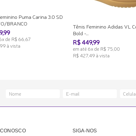
Feminino Puma Carina 3.0 SD
TO/BRANCO
Tênis Feminino Adidas VL C
9,99
Bold -...
6x de R$ 66,67
R$ 449,99
99 à vista
em até 6x de R$ 75,00
R$ 427,49 à vista
ONAR AO CARRINHO
ADICIONAR AO CARRINHO
 CONOSCO
SIGA-NOS