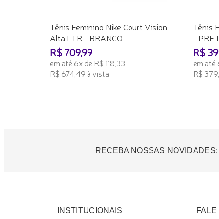
Tênis Feminino Nike Court Vision
Tênis 
Alta LTR - BRANCO
- PRE
R$ 709,99
R$ 39
em até 6x de R$ 118,33
em até 
R$ 674,49 à vista
R$ 379,
ADICIONAR AO CARRINHO
ADICI
RECEBA NOSSAS NOVIDADES:
INSTITUCIONAIS
FALE