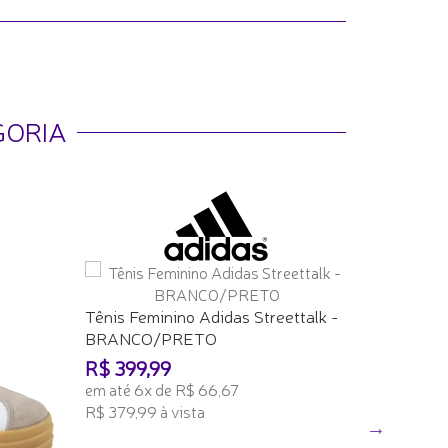
GORIA
Tênis Fe
Tênis Feminino Adidas Streettalk -
ARENIT
BRANCO/PRETO
R$ 199,
R$ 399,99
em até 6x
em até 6x de R$ 66,67
R$ 189,99 
R$ 379,99 à vista
ADICION
ADICIONAR AO CARRINHO