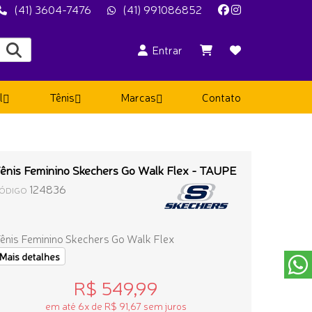
(41) 3604-7476
(41) 991086852
Entrar
l
Tênis
Marcas
Contato
ênis Feminino Skechers Go Walk Flex - TAUPE
124836
ÓDIGO
ênis Feminino Skechers Go Walk Flex
Mais detalhes
R$ 549,99
em até 6x de R$ 91,67 sem juros