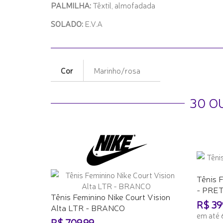
PALMILHA:
Têxtil, almofadada
SOLADO:
E.V.A
Cor
Marinho/rosa
30 O
Tênis 
- PRE
Tênis Feminino Nike Court Vision
R$ 39
Alta LTR - BRANCO
em até 
R$ 709,99