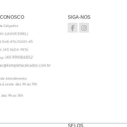
 CONOSCO
SIGA-NOS
a Calçados
ON JUNIOR EIRELI
34.568.476/0001-45
e: (41) 3604-7476
(41) 991086852
pp:
ac@kompletacalcados.com.br
 de Atendimento:
 à sexta: das 9h às 19h
 das 9h as 18h
SELOS