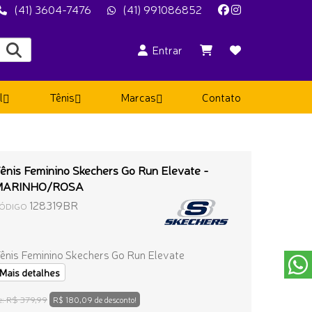
(41) 3604-7476
(41) 991086852
Entrar
l
Tênis
Marcas
Contato
ênis Feminino Skechers Go Run Elevate -
MARINHO/ROSA
128319BR
ÓDIGO
ênis Feminino Skechers Go Run Elevate
Mais detalhes
R$ 379,99
e:
R$ 180,09 de desconto!