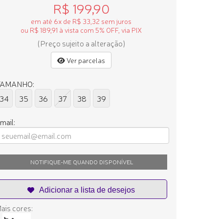
R$ 199,90
em até 6x de R$ 33,32 sem juros
ou R$ 189,91 à vista com 5% OFF, via PIX
(Preço sujeito a alteração)
Ver parcelas
TAMANHO:
34
35
36
37
38
39
mail:
NOTIFIQUE-ME QUANDO DISPONÍVEL
ais cores: