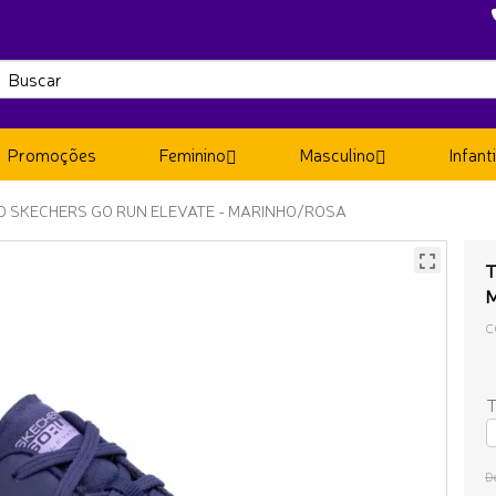
Promoções
Feminino
Masculino
Infanti
NO SKECHERS GO RUN ELEVATE - MARINHO/ROSA
T
C
T
D