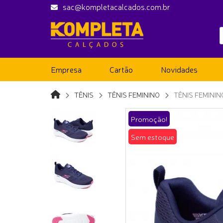
sac@kompletacalcados.com.br
Empresa
Cartão
Novidades
TÊNIS
TÊNIS FEMININO
TÊNIS FEMINI
Promoção!
Sem estoque