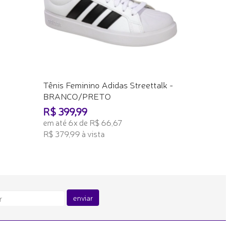
em até 6x
R$ 189,99 
ADICION
Tênis Feminino Adidas Streettalk -
BRANCO/PRETO
R$ 399,99
em até 6x de R$ 66,67
R$ 379,99 à vista
ADICIONAR AO CARRINHO
enviar