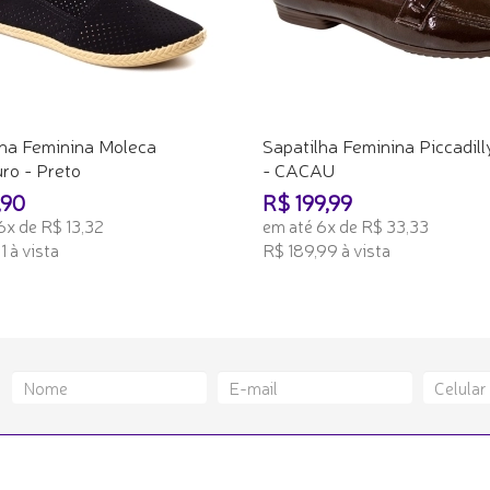
lha Feminina Moleca
Sapatilha Feminina Piccadill
ro - Preto
- CACAU
,90
R$ 199,99
6x de R$ 13,32
em até 6x de R$ 33,33
1 à vista
R$ 189,99 à vista
ONAR AO CARRINHO
ADICIONAR AO CARRINHO