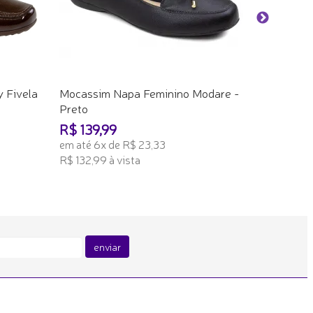
R$ 75,91 à
ADICION
y Fivela
Mocassim Napa Feminino Modare -
Preto
R$ 139,99
em até 6x de R$ 23,33
R$ 132,99 à vista
ADICIONAR AO CARRINHO
enviar