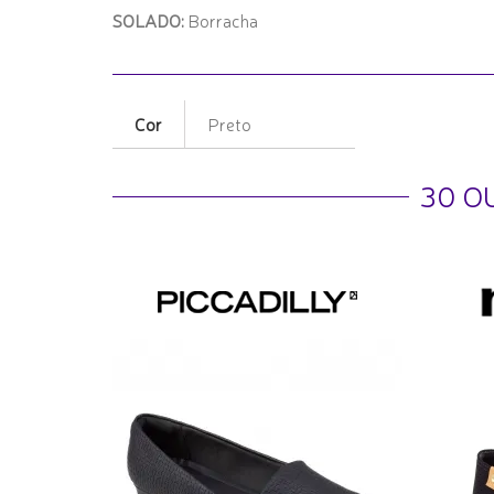
SOLADO:
Borracha
Cor
Preto
30 O
a
a