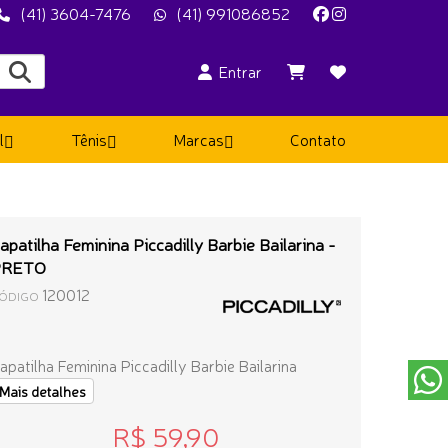
(41) 3604-7476
(41) 991086852
Entrar
l
Tênis
Marcas
Contato
apatilha Feminina Piccadilly Barbie Bailarina -
PRETO
120012
ÓDIGO
apatilha Feminina Piccadilly Barbie Bailarina
Mais detalhes
R$ 59,90