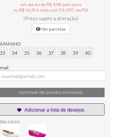
em até 6x de R$ 9,98 sem juros
ou R$ 56,91 à vista com 5% OFF, via PIX
(Preço sujeito a alteração)
Ver parcelas
TAMANHO:
33
34
35
36
37
38
39
40
mail:
NOTIFIQUE-ME QUANDO DISPONÍVEL
ais cores: