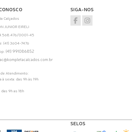
 CONOSCO
SIGA-NOS
a Calçados
ON JUNIOR EIRELI
34.568.476/0001-45
e: (41) 3604-7476
(41) 991086852
pp:
ac@kompletacalcados.com.br
 de Atendimento:
 à sexta: das 9h às 19h
 das 9h as 18h
SELOS