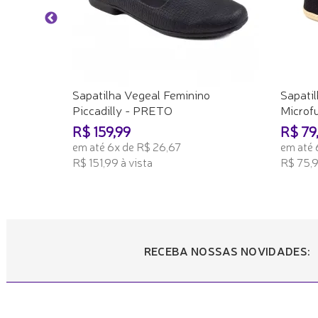
Sapatilha Vegeal Feminino
Sapati
Piccadilly - PRETO
Microfu
R$ 159,99
R$ 79
em até 6x de R$ 26,67
em até 
R$ 151,99 à vista
R$ 75,9
ADICIONAR AO CARRINHO
ADICI
RECEBA NOSSAS NOVIDADES: