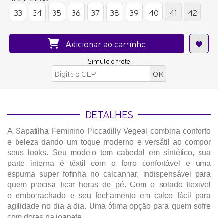
33
34
35
36
37
38
39
40
41
42
Adicionar ao carrinho
Simule o frete
DETALHES
A Sapatilha Feminino Piccadilly Vegeal combina conforto
e beleza dando um toque moderno e versátil ao compor
seus looks. Seu modelo tem cabedal em sintético, sua
parte interna é têxtil com o forro confortável e uma
espuma super fofinha no calcanhar, indispensável para
quem precisa ficar horas de pé. Com o solado flexível
e emborrachado e seu fechamento em calce fácil para
agilidade no dia a dia. Uma ótima opção para quem sofre
com dores na joanete.