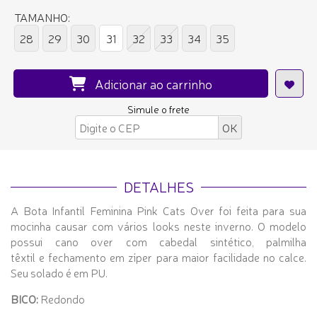
TAMANHO:
28
29
30
31
32
33
34
35
Adicionar ao carrinho
Simule o frete
DETALHES
A Bota Infantil Feminina Pink Cats Over foi feita para sua
mocinha causar com vários looks neste inverno. O modelo
possui cano over com cabedal sintético, palmilha
têxtil e fechamento em zíper para maior facilidade no calce.
Seu solado é em PU.
BICO:
Redondo