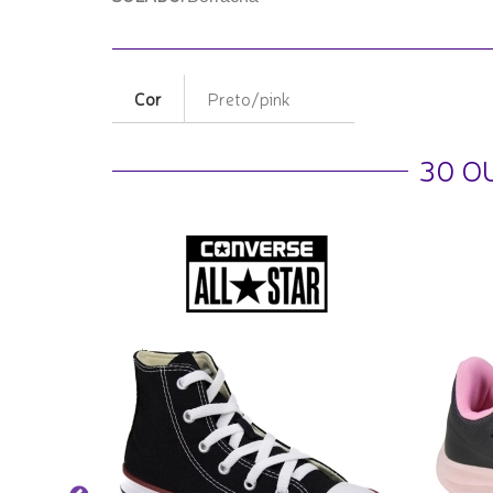
Cor
Preto/pink
30 O
o Mèdio