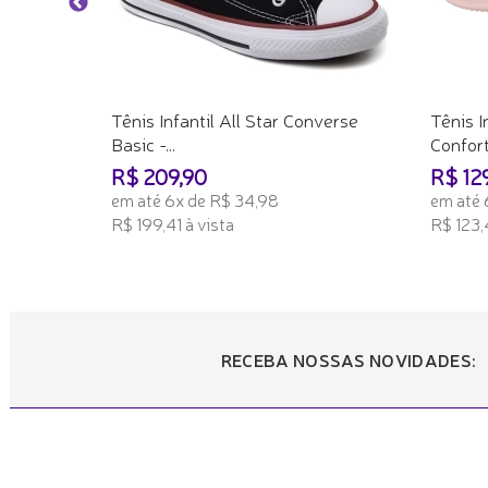
Tênis Infantil All Star Converse
Tênis I
Basic -...
Conforto
R$ 209,90
R$ 12
em até 6x de R$ 34,98
em até 
R$ 199,41 à vista
R$ 123,
ADICIONAR AO CARRINHO
ADICI
RECEBA NOSSAS NOVIDADES: