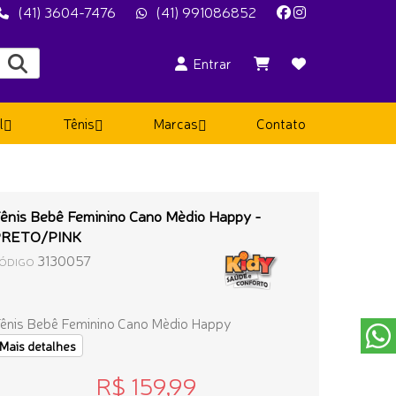
(41) 3604-7476
(41) 991086852
Entrar
l
Tênis
Marcas
Contato
ênis Bebê Feminino Cano Mèdio Happy -
PRETO/PINK
3130057
ÓDIGO
ênis Bebê Feminino Cano Mèdio Happy
Mais detalhes
R$ 159,99