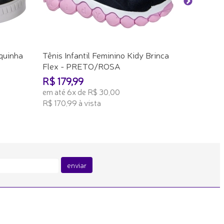
ADICION
equinha
Tênis Infantil Feminino Kidy Brinca
Flex - PRETO/ROSA
R$ 179,99
em até 6x de R$ 30,00
R$ 170,99 à vista
ADICIONAR AO CARRINHO
enviar