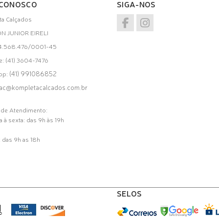
 CONOSCO
SIGA-NOS
a Calçados
ON JUNIOR EIRELI
34.568.476/0001-45
e: (41) 3604-7476
(41) 991086852
pp:
ac@kompletacalcados.com.br
 de Atendimento:
 à sexta: das 9h às 19h
 das 9h as 18h
SELOS