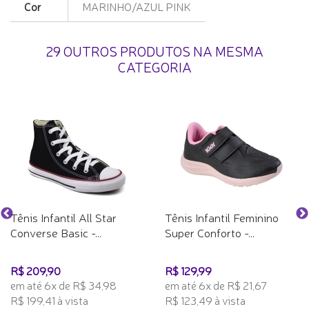
Cor
MARINHO/AZUL PINK
29 OUTROS PRODUTOS NA MESMA
CATEGORIA
Tênis Infantil All Star
Tênis Infantil Feminino
Converse Basic -...
Super Conforto -...
R$ 209,90
R$ 129,99
em até 6x de R$ 34,98
em até 6x de R$ 21,67
R$ 199,41 à vista
R$ 123,49 à vista