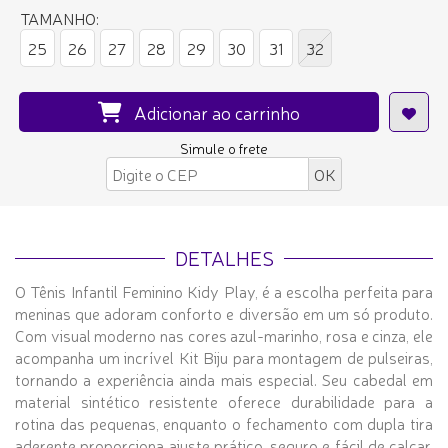
TAMANHO:
25
26
27
28
29
30
31
32
Adicionar ao carrinho
Simule o frete
DETALHES
O Tênis Infantil Feminino Kidy Play, é a escolha perfeita para
meninas que adoram conforto e diversão em um só produto.
Com visual moderno nas cores azul-marinho, rosa e cinza, ele
acompanha um incrível Kit Biju para montagem de pulseiras,
tornando a experiência ainda mais especial. Seu cabedal em
material sintético resistente oferece durabilidade para a
rotina das pequenas, enquanto o fechamento com dupla tira
aderente proporciona ajuste prático, seguro e fácil de calçar.