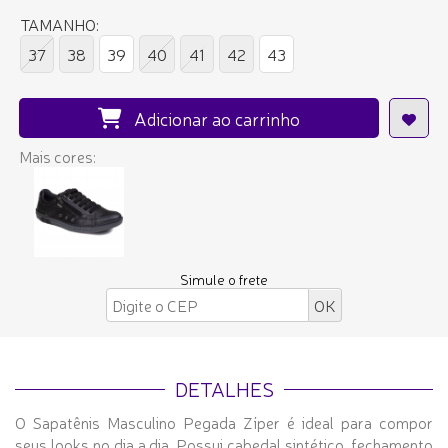
TAMANHO:
37
38
39
40
41
42
43
Adicionar ao carrinho
Mais cores:
Simule o frete
DETALHES
O Sapatênis Masculino Pegada Zíper é ideal para compor
seus looks no dia a dia. Possui cabedal sintético, fechamento