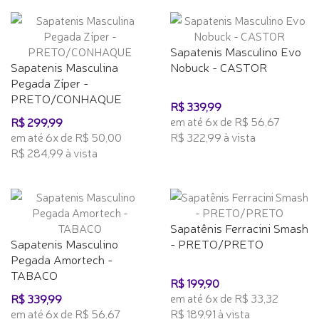
Sapatenis Masculino Evo
Sapatenis Masculina
Nobuck - CASTOR
Pegada Zíper -
PRETO/CONHAQUE
R$ 339,99
em até 6x de R$ 56,67
R$ 299,99
em até 6x de R$ 50,00
R$ 322,99 à vista
R$ 284,99 à vista
Sapatênis Ferracini Smash
Sapatenis Masculino
- PRETO/PRETO
Pegada Amortech -
TABACO
R$ 199,90
em até 6x de R$ 33,32
R$ 339,99
em até 6x de R$ 56,67
R$ 189,91 à vista