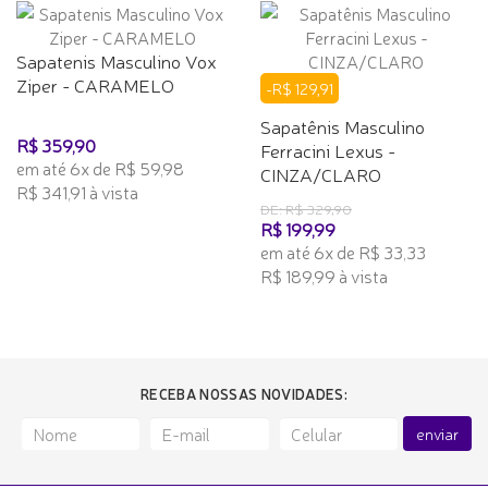
Sapatenis Masculino Vox
Ziper - CARAMELO
-R$ 129,91
Sapatênis Masculino
R$ 359,90
Ferracini Lexus -
em até 6x de R$ 59,98
CINZA/CLARO
R$ 341,91 à vista
DE: R$ 329,90
R$ 199,99
em até 6x de R$ 33,33
R$ 189,99 à vista
RECEBA NOSSAS NOVIDADES:
enviar