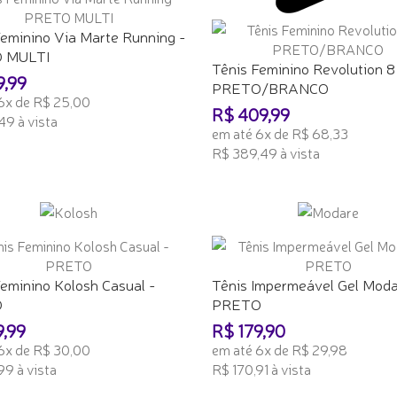
Feminino Via Marte Running -
 MULTI
Tênis Feminino Revolution 8
9,99
PRETO/BRANCO
6x de R$ 25,00
R$ 409,99
49 à vista
em até 6x de R$ 68,33
ONAR AO CARRINHO
R$ 389,49 à vista
ADICIONAR AO CARRINHO
eminino Kolosh Casual -
Tênis Impermeável Gel Moda
O
PRETO
9,99
R$ 179,90
6x de R$ 30,00
em até 6x de R$ 29,98
99 à vista
R$ 170,91 à vista