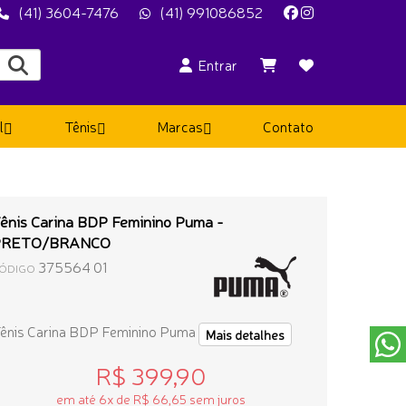
(41) 3604-7476
(41) 991086852
Entrar
l
Tênis
Marcas
Contato
ênis Carina BDP Feminino Puma -
PRETO/BRANCO
375564 01
ÓDIGO
ênis Carina BDP Feminino Puma
Mais detalhes
R$ 399,90
em até 6x de R$ 66,65 sem juros