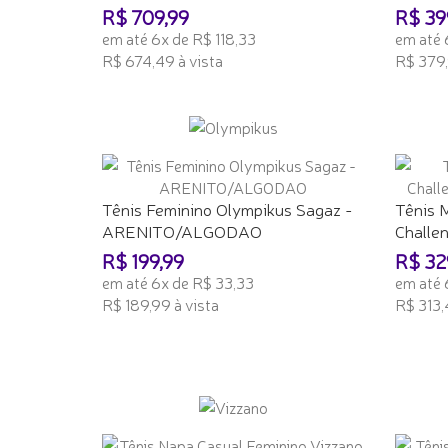
R$ 709,99
R$ 39
em até 6x de R$ 118,33
em até 
R$ 674,49 à vista
R$ 379,
ADICIONAR AO CARRINHO
ADICI
Tênis Feminino Olympikus Sagaz -
Tênis 
ARENITO/ALGODAO
Challeng
R$ 199,99
R$ 32
em até 6x de R$ 33,33
em até 
R$ 189,99 à vista
R$ 313,
ADICIONAR AO CARRINHO
ADICI