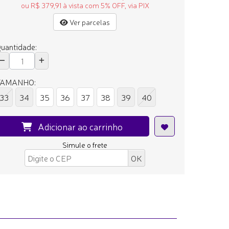
ou R$ 379,91 à vista com 5% OFF, via PIX
Ver parcelas
uantidade:
TAMANHO:
33
34
35
36
37
38
39
40
Adicionar ao carrinho
Simule o frete