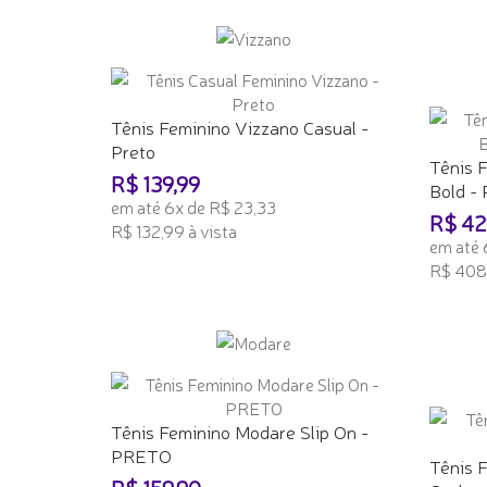
ADICIONAR AO CARRINHO
ADICI
Tênis Feminino Vizzano Casual -
Preto
Tênis 
R$ 139,99
Bold 
em até 6x de R$ 23,33
R$ 42
R$ 132,99 à vista
em até 
ADICIONAR AO CARRINHO
R$ 408,
ADICI
Tênis Feminino Modare Slip On -
PRETO
Tênis 