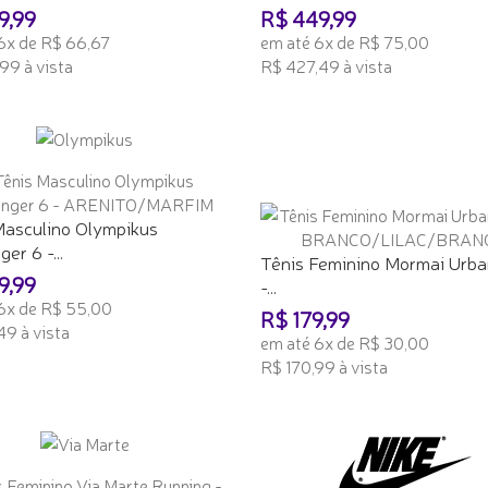
9,99
R$ 449,99
6x de R$ 66,67
em até 6x de R$ 75,00
99 à vista
R$ 427,49 à vista
ONAR AO CARRINHO
ADICIONAR AO CARRINHO
Masculino Olympikus
er 6 -...
Tênis Feminino Mormai Urba
9,99
-...
6x de R$ 55,00
R$ 179,99
49 à vista
em até 6x de R$ 30,00
R$ 170,99 à vista
ONAR AO CARRINHO
ADICIONAR AO CARRINHO