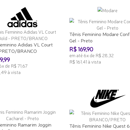
ONAR AO CARRINHO
ADICIONAR AO CARRINHO
Tênis Feminino Modare Conf
Gel - Preto
Feminino Adidas VL Court
R$ 169,90
- PRETO/BRANCO
em até 6x de R$ 28,32
9,99
R$ 161,41 à vista
6x de R$ 71,67
ADICIONAR AO CARRINHO
49 à vista
ONAR AO CARRINHO
Feminino Ramarim Joggin
Tênis Feminino Nike Quest 6