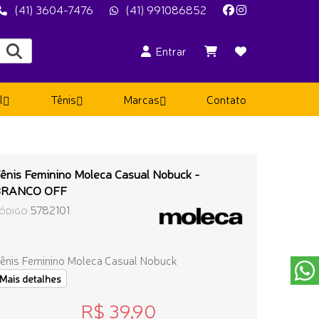
(41) 3604-7476
(41) 991086852
Entrar
l
Tênis
Marcas
Contato
ênis Feminino Moleca Casual Nobuck -
BRANCO OFF
5782101
ÓDIGO
ênis Feminino Moleca Casual Nobuck
Mais detalhes
R$ 39,90