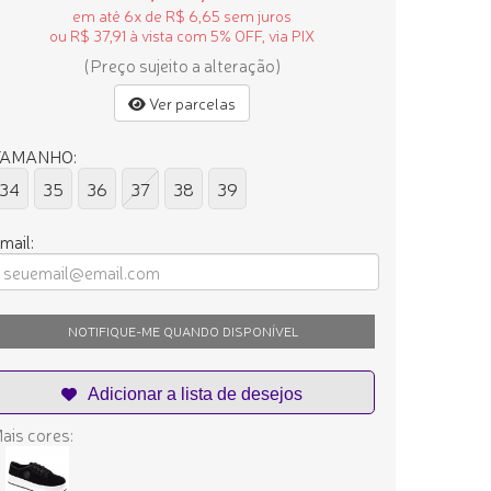
em até 6x de R$ 6,65 sem juros
ou R$ 37,91 à vista com 5% OFF, via PIX
(Preço sujeito a alteração)
Ver parcelas
TAMANHO:
34
35
36
37
38
39
mail:
NOTIFIQUE-ME QUANDO DISPONÍVEL
ais cores: