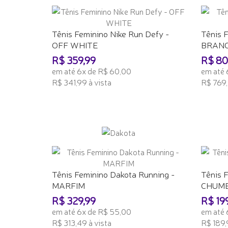
Tênis Feminino Nike Run Defy -
Tênis 
OFF WHITE
BRANC
R$ 359,99
R$ 80
em até 6x de R$ 60,00
em até 
R$ 341,99 à vista
R$ 769,
ADICIONAR AO CARRINHO
ADICI
Tênis Feminino Dakota Running -
Tênis F
MARFIM
CHUMB
R$ 329,99
R$ 19
em até 6x de R$ 55,00
em até 
R$ 313,49 à vista
R$ 189,