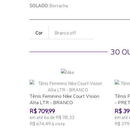
SOLADO:
Borracha
Cor
Branco off
30 O
Tênis Feminino Nike Court Vision
Tênis 
Alta LTR - BRANCO
- PRE
R$ 709,99
R$ 39
em até 6x de R$ 118,33
em até 
R$ 674,49 à vista
R$ 379,