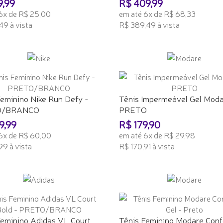
9,99
R$ 409,99
6x de R$ 25,00
em até 6x de R$ 68,33
49 à vista
R$ 389,49 à vista
ONAR AO CARRINHO
ADICIONAR AO CARRINHO
Feminino Nike Run Defy -
Tênis Impermeável Gel Moda
O/BRANCO
PRETO
9,99
R$ 179,90
6x de R$ 60,00
em até 6x de R$ 29,98
99 à vista
R$ 170,91 à vista
ONAR AO CARRINHO
ADICIONAR AO CARRINHO
Feminino Adidas VL Court
Tênis Feminino Modare Conf