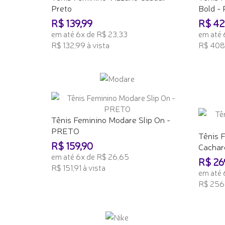
Preto
Bold 
R$ 139,99
R$ 42
em até 6x de R$ 23,33
em até 
R$ 132,99 à vista
R$ 408,
ADICIONAR AO CARRINHO
ADICI
Tênis Feminino Modare Slip On -
PRETO
Tênis 
R$ 159,90
Cachare
em até 6x de R$ 26,65
R$ 26
R$ 151,91 à vista
em até 
R$ 256,
ADICIONAR AO CARRINHO
ADICI