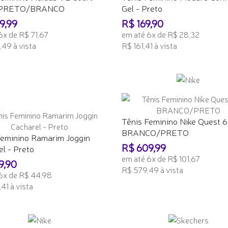
- PRETO/BRANCO
Gel - Preto
9,99
R$ 169,90
6x de R$ 71,67
em até 6x de R$ 28,32
49 à vista
R$ 161,41 à vista
ONAR AO CARRINHO
ADICIONAR AO CARRINHO
Tênis Feminino Nike Quest 6
BRANCO/PRETO
Feminino Ramarim Joggin
R$ 609,99
l - Preto
em até 6x de R$ 101,67
9,90
R$ 579,49 à vista
6x de R$ 44,98
41 à vista
ADICIONAR AO CARRINHO
ONAR AO CARRINHO