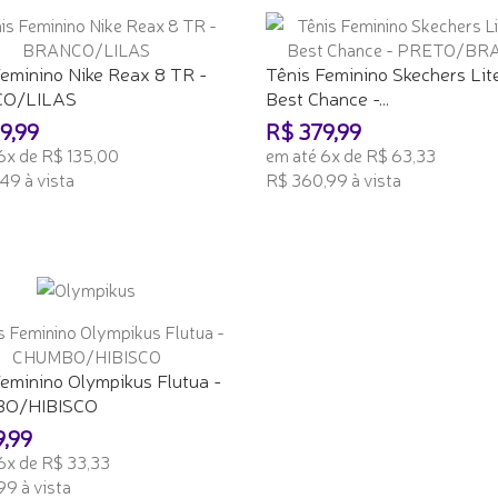
Feminino Nike Reax 8 TR -
Tênis Feminino Skechers Lit
O/LILAS
Best Chance -...
9,99
R$ 379,99
6x de R$ 135,00
em até 6x de R$ 63,33
49 à vista
R$ 360,99 à vista
ONAR AO CARRINHO
ADICIONAR AO CARRINHO
eminino Olympikus Flutua -
O/HIBISCO
9,99
6x de R$ 33,33
99 à vista