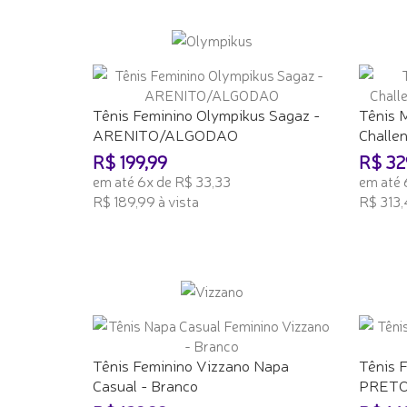
ADICIONAR AO CARRINHO
ADICI
Tênis Feminino Olympikus Sagaz -
Tênis 
ARENITO/ALGODAO
Challeng
R$ 199,99
R$ 32
em até 6x de R$ 33,33
em até 
R$ 189,99 à vista
R$ 313,
ADICIONAR AO CARRINHO
ADICI
Tênis Feminino Vizzano Napa
Tênis 
Casual - Branco
PRETO