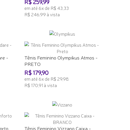
R$ 259,99
em até 6x de R$ 43,33
R$ 246,99 à vista
ADICIONAR AO CARRINHO
re -
Tênis Feminino Olympikus Atmos -
PRETO
R$ 179,90
em até 6x de R$ 29,98
R$ 170,91 à vista
ADICIONAR AO CARRINHO
orto
Tênis Feminino Vizzano Caixa -