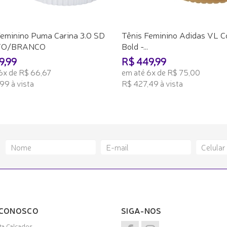
Feminino Puma Carina 3.0 SD
Tênis Feminino Adidas VL C
TO/BRANCO
Bold -...
9,99
R$ 449,99
6x de R$ 66,67
em até 6x de R$ 75,00
99 à vista
R$ 427,49 à vista
ONAR AO CARRINHO
ADICIONAR AO CARRINHO
 CONOSCO
SIGA-NOS
a Calçados