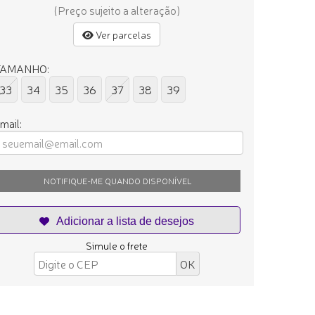
(Preço sujeito a alteração)
Ver parcelas
TAMANHO:
33
34
35
36
37
38
39
mail:
NOTIFIQUE-ME QUANDO DISPONÍVEL
Simule o frete