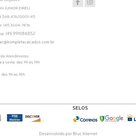
ON JUNIOR EIRELI
34.568.476/0001-45
e: (41) 3604-7476
(41) 991086852
pp:
ac@kompletacalcados.com.br
 de Atendimento:
 à sexta: das 9h às 19h
 das 9h as 18h
SELOS
Desenvolvido por Bruc Internet