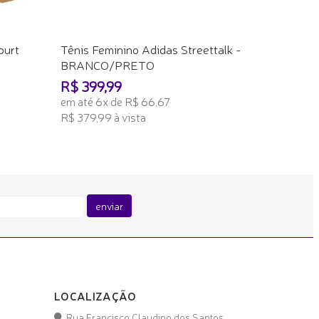
ourt
Tênis Feminino Adidas Streettalk -
BRANCO/PRETO
R$ 399,99
em até 6x de R$ 66,67
R$ 379,99 à vista
ADICIONAR AO CARRINHO
enviar
LOCALIZAÇÃO
Rua Francisco Claudino dos Santos,