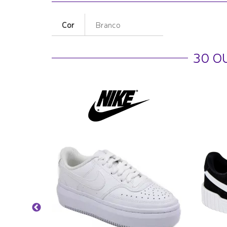
Cor
Branco
30 O
Flutua -