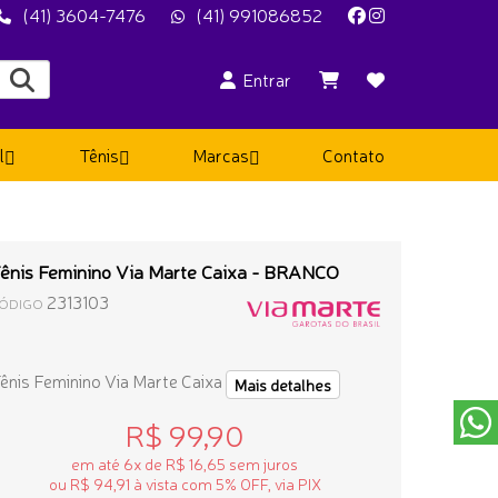
(41) 3604-7476
(41) 991086852
Entrar
l
Tênis
Marcas
Contato
ênis Feminino Via Marte Caixa - BRANCO
2313103
ÓDIGO
ênis Feminino Via Marte Caixa
Mais detalhes
R$ 99,90
em até 6x de R$ 16,65 sem juros
ou R$ 94,91 à vista com 5% OFF, via PIX