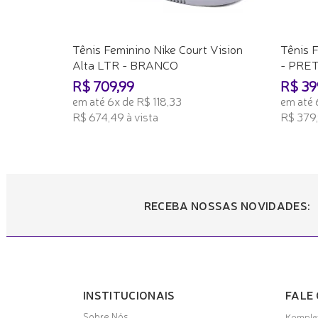
Tênis Feminino Nike Court Vision
Tênis 
Alta LTR - BRANCO
- PRE
R$ 709,99
R$ 39
em até 6x de R$ 118,33
em até 
R$ 674,49 à vista
R$ 379,
ADICIONAR AO CARRINHO
ADICI
RECEBA NOSSAS NOVIDADES:
INSTITUCIONAIS
FALE
Sobre Nós
Komplet