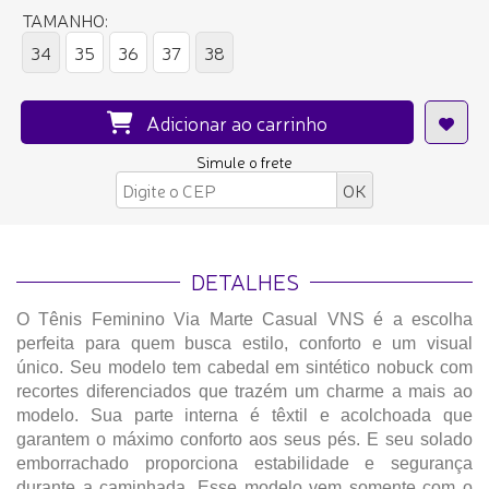
TAMANHO:
34
35
36
37
38
Adicionar ao carrinho
Simule o frete
DETALHES
O Tênis Feminino Via Marte Casual VNS é a escolha
perfeita para quem busca estilo, conforto e um visual
único. Seu modelo tem cabedal em sintético nobuck com
recortes diferenciados que trazém um charme a mais ao
modelo. Sua parte interna é têxtil e acolchoada que
garantem o máximo conforto aos seus pés. E seu solado
emborrachado proporciona estabilidade e segurança
durante a caminhada. Esse modelo vem somente com o