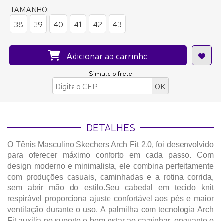
TAMANHO:
38
39
40
41
42
43
Adicionar ao carrinho
Simule o frete
DETALHES
O Tênis Masculino Skechers Arch Fit 2.0, foi desenvolvido
para oferecer máximo conforto em cada passo. Com
design moderno e minimalista, ele combina perfeitamente
com produções casuais, caminhadas e a rotina corrida,
sem abrir mão do estilo.Seu cabedal em tecido knit
respirável proporciona ajuste confortável aos pés e maior
ventilação durante o uso. A palmilha com tecnologia Arch
Fit auxilia no suporte e bem-estar ao caminhar, enquanto o