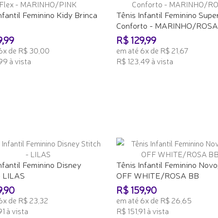
nfantil Feminino Kidy Brinca
Tênis Infantil Feminino Supe
Conforto - MARINHO/ROSA
9,99
R$ 129,99
6x de R$ 30,00
em até 6x de R$ 21,67
99 à vista
R$ 123,49 à vista
ONAR AO CARRINHO
ADICIONAR AO CARRINHO
nfantil Feminino Disney
Tênis Infantil Feminino Novo
- LILAS
OFF WHITE/ROSA BB
9,90
R$ 159,90
6x de R$ 23,32
em até 6x de R$ 26,65
1 à vista
R$ 151,91 à vista