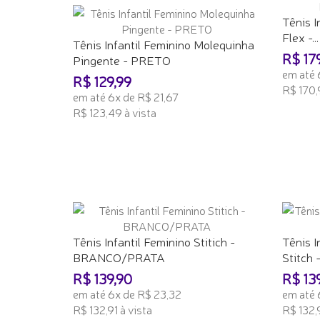
Tênis I
Flex -...
Tênis Infantil Feminino Molequinha
R$ 17
Pingente - PRETO
em até 
R$ 129,99
R$ 170,
em até 6x de R$ 21,67
R$ 123,49 à vista
ADICI
ADICIONAR AO CARRINHO
Tênis Infantil Feminino Stitich -
Tênis I
BRANCO/PRATA
Stitch 
R$ 139,90
R$ 13
em até 6x de R$ 23,32
em até 
R$ 132,91 à vista
R$ 132,9