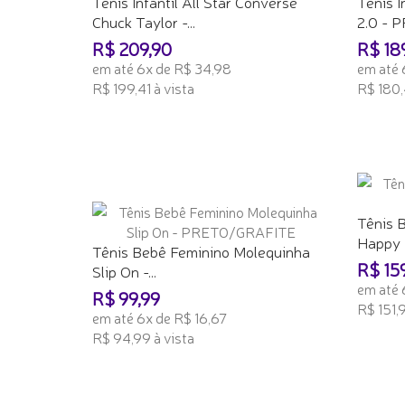
Tênis Infantil All Star Converse
Tênis I
Chuck Taylor -...
2.0 -
R$ 209,90
R$ 18
em até 6x de R$ 34,98
em até 
R$ 199,41 à vista
R$ 180,
ADICIONAR AO CARRINHO
ADICI
Tênis 
Happy
Tênis Bebê Feminino Molequinha
R$ 15
Slip On -...
em até 
R$ 99,99
R$ 151,9
em até 6x de R$ 16,67
R$ 94,99 à vista
ADICI
ADICIONAR AO CARRINHO