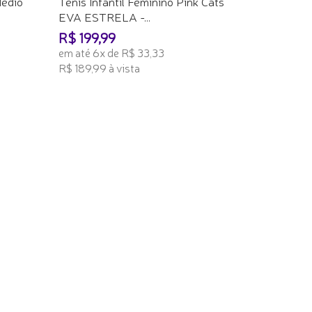
Mèdio
Tênis Infantil Feminino Pink Cats
EVA ESTRELA -...
R$ 199,99
em até 6x de R$ 33,33
R$ 189,99 à vista
ADICIONAR AO CARRINHO