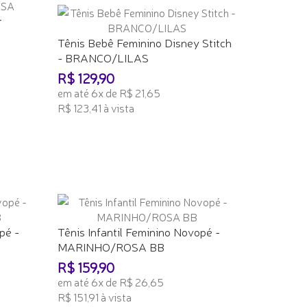
r
Tênis Bebê Feminino Disney Stitch
- BRANCO/LILAS
R$ 129,90
em até 6x de R$ 21,65
R$ 123,41 à vista
ADICIONAR AO CARRINHO
pé -
Tênis Infantil Feminino Novopé -
MARINHO/ROSA BB
R$ 159,90
em até 6x de R$ 26,65
R$ 151,91 à vista