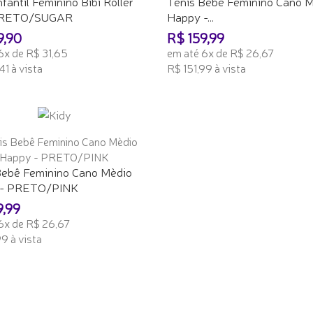
nfantil Feminino Bibi Roller
Tênis Bebê Feminino Cano 
 PRETO/SUGAR
Happy -...
9,90
R$ 159,99
6x de R$ 31,65
em até 6x de R$ 26,67
41 à vista
R$ 151,99 à vista
ONAR AO CARRINHO
ADICIONAR AO CARRINHO
Bebê Feminino Cano Mèdio
 - PRETO/PINK
9,99
6x de R$ 26,67
9 à vista
ONAR AO CARRINHO