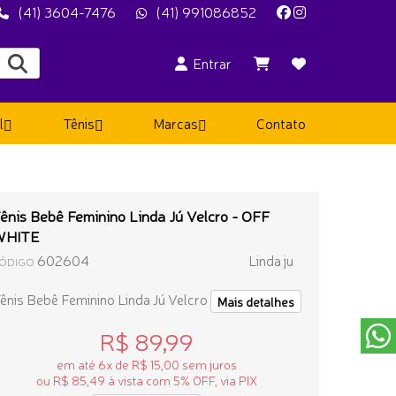
(41) 3604-7476
(41) 991086852
Entrar
l
Tênis
Marcas
Contato
ênis Bebê Feminino Linda Jú Velcro - OFF
WHITE
602604
Linda ju
ÓDIGO
ênis Bebê Feminino Linda Jú Velcro
Mais detalhes
R$ 89,99
em até 6x de R$ 15,00 sem juros
ou R$ 85,49 à vista com 5% OFF, via PIX