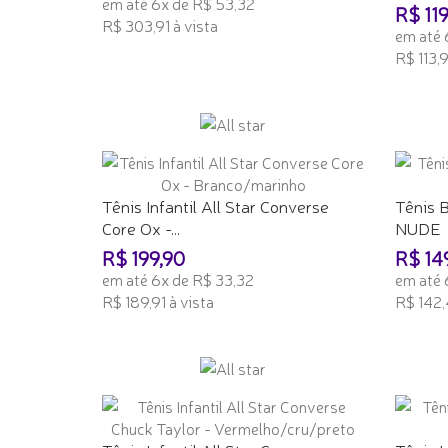
em até 6x de R$ 53,32
R$ 119
R$ 303,91 à vista
em até 
R$ 113,9
ADICIONAR AO CARRINHO
ADICI
Tênis Infantil All Star Converse
Tênis 
Core Ox -...
NUDE
R$ 199,90
R$ 14
em até 6x de R$ 33,32
em até 
R$ 189,91 à vista
R$ 142,
ADICIONAR AO CARRINHO
ADICI