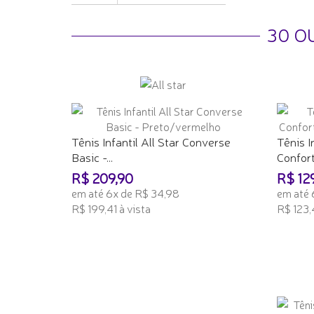
30 O
Tênis Infantil All Star Converse
Tênis I
Basic -...
Conforto
R$ 209,90
R$ 12
em até 6x de R$ 34,98
em até 
R$ 199,41 à vista
R$ 123,
ADICIONAR AO CARRINHO
ADICI