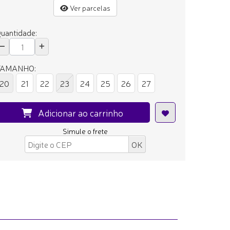
Ver parcelas
uantidade:
TAMANHO:
20
21
22
23
24
25
26
27
Adicionar ao carrinho
Simule o frete