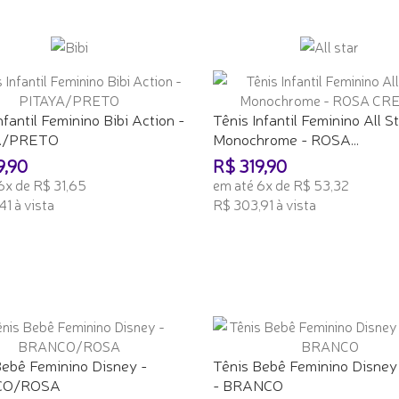
ONAR AO CARRINHO
ADICIONAR AO CARRINHO
nfantil Feminino Bibi Action -
Tênis Infantil Feminino All S
A/PRETO
Monochrome - ROSA...
9,90
R$ 319,90
6x de R$ 31,65
em até 6x de R$ 53,32
41 à vista
R$ 303,91 à vista
ONAR AO CARRINHO
ADICIONAR AO CARRINHO
Bebê Feminino Disney -
Tênis Bebê Feminino Disney 
CO/ROSA
- BRANCO