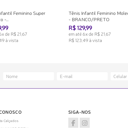
nfantil Feminino Super
Tênis Infantil Feminino Mol
 -...
- BRANCO/PRETO
9,99
R$ 129,99
6x de R$ 21,67
em até 6x de R$ 21,67
49 à vista
R$ 123,49 à vista
ONAR AO CARRINHO
ADICIONAR AO CARRINHO
 CONOSCO
SIGA-NOS
a Calçados