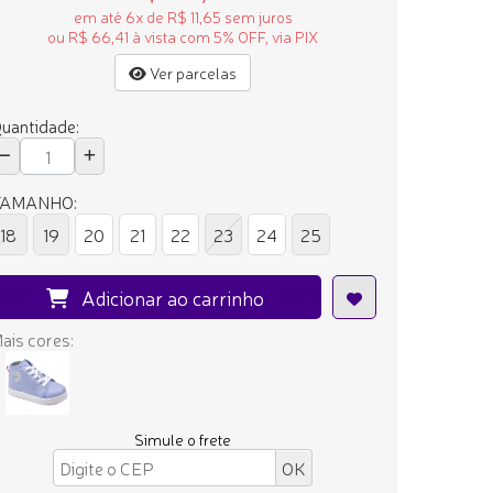
em até 6x de R$ 11,65 sem juros
ou R$ 66,41 à vista com 5% OFF, via PIX
Ver parcelas
uantidade:
TAMANHO:
18
19
20
21
22
23
24
25
Adicionar ao carrinho
ais cores:
Simule o frete