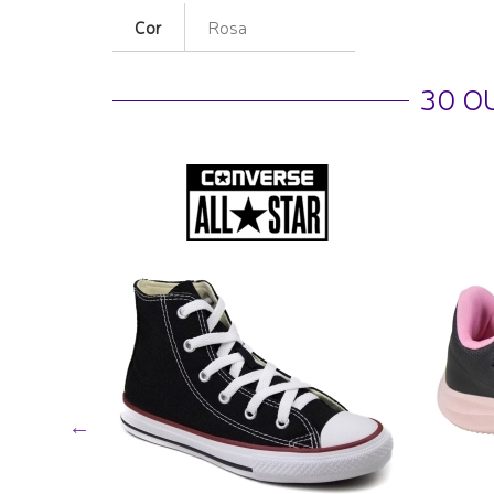
Cor
Rosa
30 O
o Mèdio