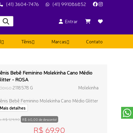
(41) 3604-7476
(41) 991086852
Entrar
l
Tênis
Marcas
Contato
ênis Bebê Feminino Molekinha Cano Médio
litter - ROSA
2118578 G
Molekinha
ÓDIGO
ênis Bebê Feminino Molekinha Cano Médio Glitter
Mais detalhes
R$ 129,90
e:
R$ 60,00 de desconto!
R$ 69,90