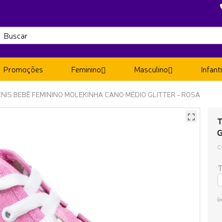
Promoções
Feminino
Masculino
Infanti
ÊNIS BEBÊ FEMININO MOLEKINHA CANO MÉDIO GLITTER - ROSA
T
G
C
T
D