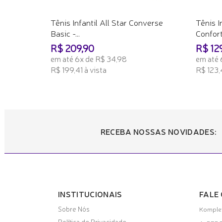
Tênis Infantil All Star Converse
Tênis I
Basic -...
Conforto
R$ 209,90
R$ 12
em até 6x de R$ 34,98
em até 
R$ 199,41 à vista
R$ 123,
ADICIONAR AO CARRINHO
ADICI
RECEBA NOSSAS NOVIDADES:
INSTITUCIONAIS
FALE
Sobre Nós
Komplet
Política de Privacidade