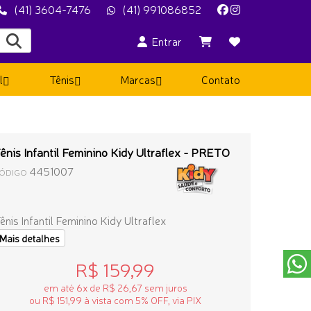
(41) 3604-7476
(41) 991086852
Entrar
l
Tênis
Marcas
Contato
ênis Infantil Feminino Kidy Ultraflex - PRETO
4451007
ÓDIGO
ênis Infantil Feminino Kidy Ultraflex
Mais detalhes
R$ 159,99
em até 6x de R$ 26,67 sem juros
ou R$ 151,99 à vista com 5% OFF, via PIX