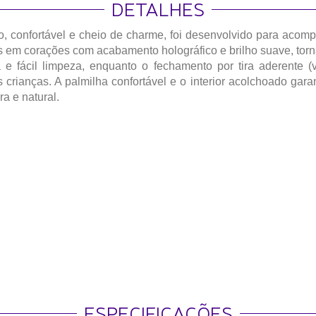
DETALHES
cado, confortável e cheio de charme, foi desenvolvido para 
es em corações com acabamento holográfico e brilho suave, to
a e fácil limpeza, enquanto o fechamento por tira aderente (v
crianças. A palmilha confortável e o interior acolchoado gar
a e natural.
ESPECIFICAÇÕES