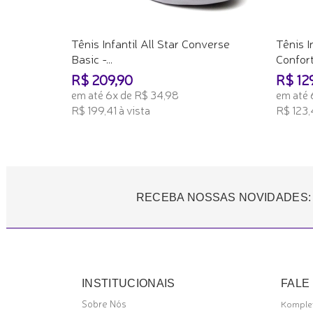
Tênis Infantil All Star Converse
Tênis I
Basic -...
Conforto
R$ 209,90
R$ 12
em até 6x de R$ 34,98
em até 
R$ 199,41 à vista
R$ 123,
ADICIONAR AO CARRINHO
ADICI
RECEBA NOSSAS NOVIDADES:
INSTITUCIONAIS
FALE
Sobre Nós
Komplet