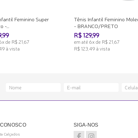
nfantil Feminino Super
Tênis Infantil Feminino Mol
 -...
- BRANCO/PRETO
9,99
R$ 129,99
6x de R$ 21,67
em até 6x de R$ 21,67
49 à vista
R$ 123,49 à vista
ONAR AO CARRINHO
ADICIONAR AO CARRINHO
 CONOSCO
SIGA-NOS
a Calçados