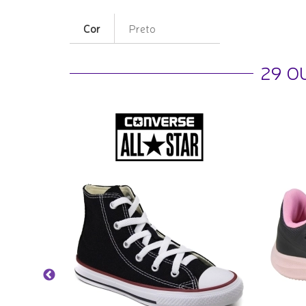
Cor
Preto
29 O
o Mèdio