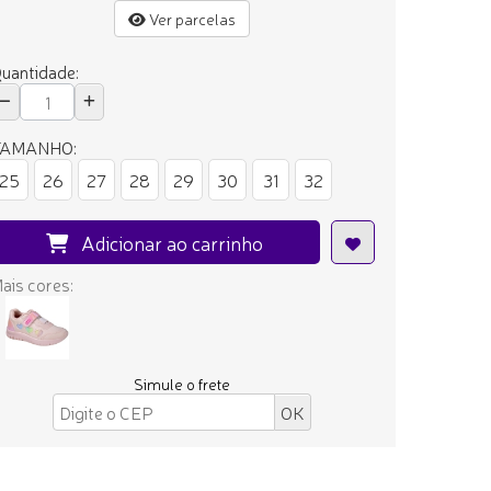
Ver parcelas
uantidade:
TAMANHO:
25
26
27
28
29
30
31
32
Adicionar ao carrinho
ais cores:
Simule o frete