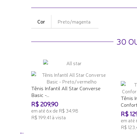
Cor
Preto/magenta
30 O
Tênis Infantil All Star Converse
Basic -...
o Mèdio
Tênis I
R$ 209,90
Conforto
em até 6x de R$ 34,98
R$ 12
R$ 199,41 à vista
em até 
R$ 123,
ADICIONAR AO CARRINHO
ADICI