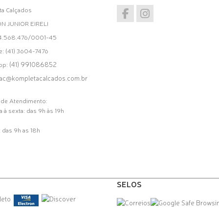
a Calçados
ON JUNIOR EIRELI
34.568.476/0001-45
e: (41) 3604-7476
(41) 991086852
pp:
ac@kompletacalcados.com.br
 de Atendimento:
 à sexta: das 9h às 19h
 das 9h as 18h
SELOS