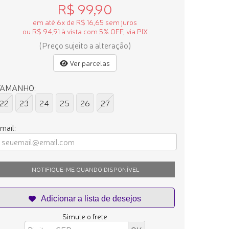
R$ 99,90
em até 6x de R$ 16,65 sem juros
ou R$ 94,91 à vista com 5% OFF, via PIX
(Preço sujeito a alteração)
Ver parcelas
TAMANHO:
22
23
24
25
26
27
mail:
NOTIFIQUE-ME QUANDO DISPONÍVEL
Simule o frete