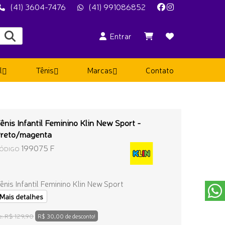
(41) 3604-7476
(41) 991086852
Entrar
l
Tênis
Marcas
Contato
ênis Infantil Feminino Klin New Sport -
reto/magenta
199075 F
ÓDIGO
ênis Infantil Feminino Klin New Sport
Mais detalhes
R$ 129,90
e:
R$ 30,00 de desconto!