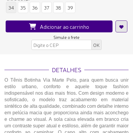
34
35
36
37
38
39
Adicionar ao carrinho
Simule o frete
DETALHES
O Tênis Botinha Via Marte Pelo, para quem busca unir
estilo urbano, conforto e aquele toque fashion
indispensável nos dias mais frios. Com design moderno e
sofisticado, o modelo traz acabamento em material
sintético de alta qualidade, combinado com detalhe interno
em pelúcia macia que proporciona ainda mais aconchego
e charme ao visual. A sola caixa elevada em branco cria
um contraste super atual e estiloso, além de garantir maior
conforto ao caminhar. O cano alto com acabamento