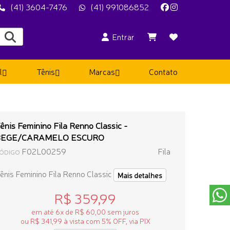
(41) 3604-7476
(41) 991086852
Entrar
l
Tênis
Marcas
Contato
ênis Feminino Fila Renno Classic -
BEGE/CARAMELO ESCURO
F02L00259
Fila
ÓDIGO
ênis Feminino Fila Renno Classic
Mais detalhes
R$ 359,99
em até 6x de R$ 60,00 sem juros
ou R$ 341,99 à vista com 5% OFF, via PIX