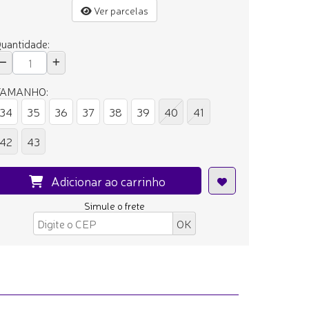
Ver parcelas
uantidade:
TAMANHO:
34
35
36
37
38
39
40
41
42
43
Adicionar ao carrinho
Simule o frete