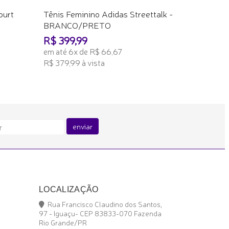
ourt
Tênis Feminino Adidas Streettalk -
BRANCO/PRETO
R$ 399,99
em até 6x de R$ 66,67
R$ 379,99 à vista
ADICIONAR AO CARRINHO
enviar
LOCALIZAÇÃO
Rua Francisco Claudino dos Santos,
97 - Iguaçu- CEP 83833-070 Fazenda
Rio Grande/PR