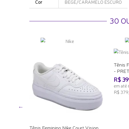
Cor
BEGE/CARAMELO ESCURO
30 O
Tênis 
- PRE
Flutua -
R$ 39
em até 
R$ 379,
ADICI
Tênis Feminino Nike Court Vision