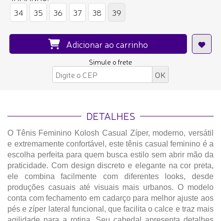
34
35
36
37
38
39
Adicionar ao carrinho
Simule o frete
DETALHES
O Tênis Feminino Kolosh Casual Zíper, moderno, versátil
e extremamente confortável, este tênis casual feminino é a
escolha perfeita para quem busca estilo sem abrir mão da
praticidade. Com design discreto e elegante na cor preta,
ele combina facilmente com diferentes looks, desde
produções casuais até visuais mais urbanos. O modelo
conta com fechamento em cadarço para melhor ajuste aos
pés e zíper lateral funcional, que facilita o calce e traz mais
agilidade para a rotina. Seu cabedal apresenta detalhes