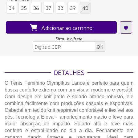
34
35
36
37
38
39
40
Adicionar ao carrinho
Simule o frete
DETALHES
O Tênis Feminino Olympikus Lance é perfeito para quem
busca conforto extremo com um visual moderno e versátil.
Com design em knit preto e solado branco robusto, ele
combina facilmente com produções casuais e esportivas.
Cabedal em tecido knit respirável confortável e flexível aos
pés. Tecnologia Eleva+ amortecimento macio e leve para
maior absorção de impacto. Solado alto e leve mais
conforto e estabilidade no dia a dia. Fechamento em
cadarço dando firmeza e segurança. Ideal para