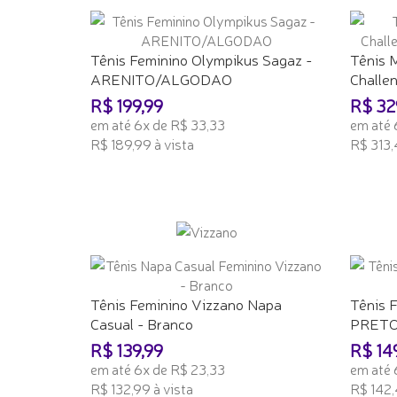
Tênis Feminino Olympikus Sagaz -
Tênis 
ARENITO/ALGODAO
Challeng
R$ 199,99
R$ 32
em até 6x de R$ 33,33
em até 
R$ 189,99 à vista
R$ 313,
ADICIONAR AO CARRINHO
ADICI
Tênis Feminino Vizzano Napa
Tênis 
Casual - Branco
PRETO
R$ 139,99
R$ 14
em até 6x de R$ 23,33
em até 
R$ 132,99 à vista
R$ 142,