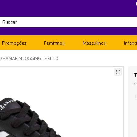
Promoções
Feminino
Masculino
Infanti
NO RAMARIM JOGGING - PRETO
T
C
T