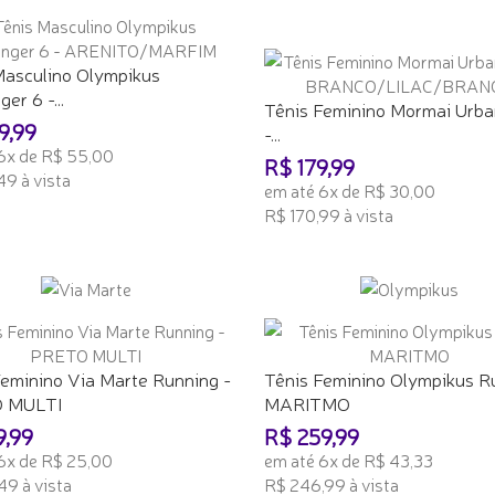
Masculino Olympikus
er 6 -...
Tênis Feminino Mormai Urba
9,99
-...
6x de R$ 55,00
R$ 179,99
49 à vista
em até 6x de R$ 30,00
R$ 170,99 à vista
ONAR AO CARRINHO
ADICIONAR AO CARRINHO
Feminino Via Marte Running -
Tênis Feminino Olympikus R
 MULTI
MARITMO
9,99
R$ 259,99
6x de R$ 25,00
em até 6x de R$ 43,33
49 à vista
R$ 246,99 à vista