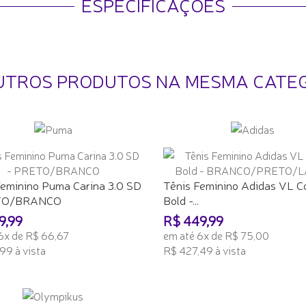
ESPECIFICAÇÕES
UTROS PRODUTOS NA MESMA CATE
Feminino Puma Carina 3.0 SD
Tênis Feminino Adidas VL C
TO/BRANCO
Bold -...
9,99
R$ 449,99
6x de R$ 66,67
em até 6x de R$ 75,00
99 à vista
R$ 427,49 à vista
ONAR AO CARRINHO
ADICIONAR AO CARRINHO