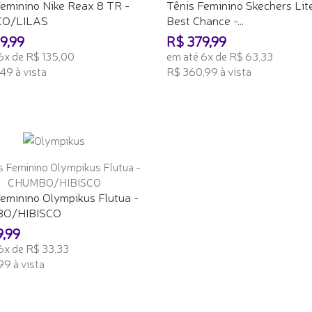
Feminino Nike Reax 8 TR -
Tênis Feminino Skechers Lit
O/LILAS
Best Chance -...
9,99
R$ 379,99
6x de R$ 135,00
em até 6x de R$ 63,33
49 à vista
R$ 360,99 à vista
ONAR AO CARRINHO
ADICIONAR AO CARRINHO
eminino Olympikus Flutua -
O/HIBISCO
9,99
6x de R$ 33,33
99 à vista
ONAR AO CARRINHO