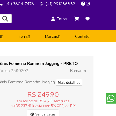
(41) 3604-7476
(41) 991086852
Entrar
l
Tênis
Marcas
Contato
ênis Feminino Ramarim Jogging - PRETO
2580202
Ramarim
ÓDIGO
ênis Feminino Ramarim Jogging
Mais detalhes
R$ 249,90
em até 6x de R$ 41,65 sem juros
ou R$ 237,41 à vista com 5% OFF, via PIX
Ver parcelas