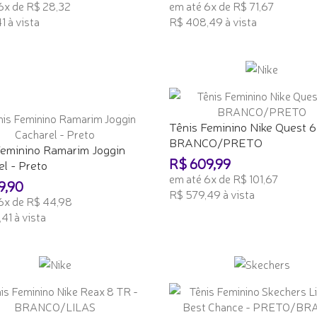
6x de R$ 28,32
em até 6x de R$ 71,67
1 à vista
R$ 408,49 à vista
ONAR AO CARRINHO
ADICIONAR AO CARRINHO
Tênis Feminino Nike Quest 6
BRANCO/PRETO
Feminino Ramarim Joggin
R$ 609,99
l - Preto
em até 6x de R$ 101,67
9,90
R$ 579,49 à vista
6x de R$ 44,98
41 à vista
ADICIONAR AO CARRINHO
ONAR AO CARRINHO