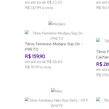
em até 6x de R$ 23,33
em até 
R$ 132,99 à vista
R$ 161,4
ADICIONAR AO CARRINHO
ADICI
Tênis Feminino Modare Slip On -
PRETO
Tênis 
R$ 159,90
Cachare
em até 6x de R$ 26,65
R$ 26
R$ 151,91 à vista
em até 
R$ 256,
ADICIONAR AO CARRINHO
ADICI