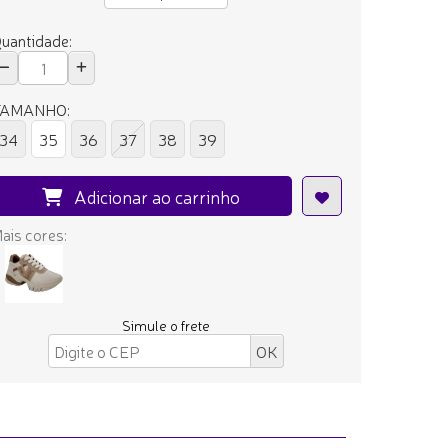
uantidade:
TAMANHO:
34
35
36
37
38
39
Adicionar ao carrinho
ais cores:
Simule o frete