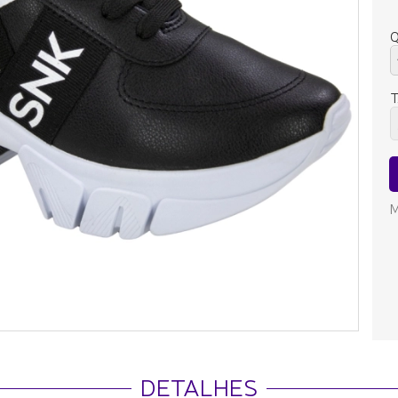
Q
M
DETALHES