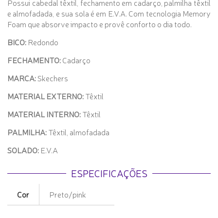
Possui cabedal têxtil, fechamento em cadarço, palmilha têxtil
e almofadada, e sua sola é em E.V.A. Com tecnologia Memory
Foam que absorve impacto e provê conforto o dia todo.
BICO:
Redondo
FECHAMENTO:
Cadarço
MARCA:
Skechers
MATERIAL EXTERNO:
Têxtil
MATERIAL INTERNO:
Têxtil
PALMILHA:
Têxtil, almofadada
SOLADO:
E.V.A
ESPECIFICAÇÕES
Cor
Preto/pink