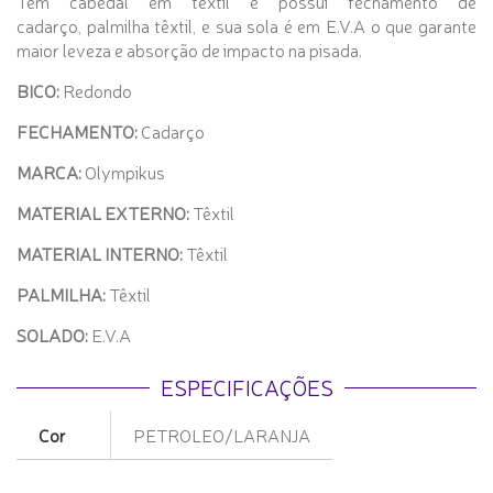
Tem cabedal em têxtil e possui fechamento de
cadarço, palmilha têxtil, e sua sola é em E.V.A o que garante
maior leveza e absorção de impacto na pisada.
BICO:
Redondo
FECHAMENTO:
Cadarço
MARCA:
Olympikus
MATERIAL EXTERNO:
Têxtil
MATERIAL INTERNO:
Têxtil
PALMILHA:
Têxtil
SOLADO:
E.V.A
ESPECIFICAÇÕES
Cor
PETROLEO/LARANJA