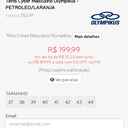
Tênis Cyber Masculino Olympikus -
PETROLEO/LARANJA
352 M
CÓDIGO
Tênis Conex Masculino Olympikus
Mais detalhes
R$ 199,99
em até 6x de R$ 33,33 sem juros
ou R$ 189,99 à vista com 5% OFF, via PIX
(Preço sujeito a alteração)
Ver parcelas
TAMANHO:
37
38
39
40
41
42
43
44
Email: