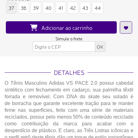
37
38
39
40
41
42
43
44
Adicionar ao carrinho
Simule o frete
DETALHES
O Tênis Masculino Adidas VS PACE 2.0 possui cabedal
sintético com fechamento em cadarço, sua palmilha têxtil
forrada e removível. Com DNA do skate seu solado é
de borracha que garante excelente tração para te manter
firme nas superfícies, feito com uma série de materiais
reciclados, possui pelo menos 50% de conteúdo reciclado
como contribuição da marca para acabar com o
desperdício de plástico. E claro, as Três Listras icônicas e
o perfil retrô deste tênis dão um toque de estilo instantâneo