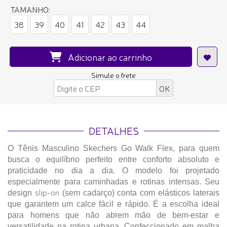
TAMANHO:
38
39
40
41
42
43
44
Adicionar ao carrinho
Simule o frete
DETALHES
O Tênis Masculino Skechers Go Walk Flex, para quem
busca o equilíbrio perfeito entre conforto absoluto e
praticidade no dia a dia
. O modelo foi projetado
especialmente para caminhadas e rotinas intensas. Seu
slip-on
design
(sem cadarço) conta com elásticos laterais
que garantem um calce fácil e rápido. É a escolha ideal
para homens que não abrem mão de bem-estar e
versatilidade na rotina urbana.
Confeccionado em malha