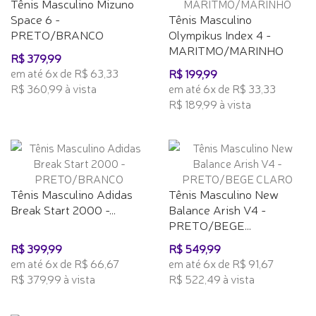
Tênis Masculino Mizuno
Space 6 -
Tênis Masculino
PRETO/BRANCO
Olympikus Index 4 -
MARITMO/MARINHO
R$ 379,99
em até 6x de R$ 63,33
R$ 199,99
R$ 360,99 à vista
em até 6x de R$ 33,33
R$ 189,99 à vista
Tênis Masculino Adidas
Tênis Masculino New
Break Start 2000 -...
Balance Arish V4 -
PRETO/BEGE...
R$ 399,99
R$ 549,99
em até 6x de R$ 66,67
em até 6x de R$ 91,67
R$ 379,99 à vista
R$ 522,49 à vista