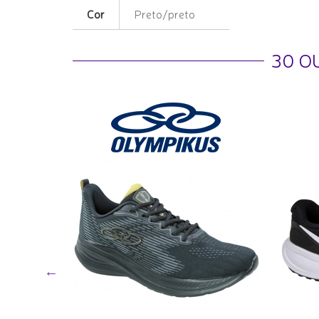
Cor
Preto/preto
30 O
reak Start