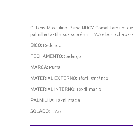
O Tênis Masculino Puma NRGY Comet tem um design
palmilha têxtil e sua sola é em E.V.A e borracha pa
BICO:
Redondo
FECHAMENTO:
Cadarço
MARCA:
Puma
MATERIAL EXTERNO:
Têxtil, sintético
MATERIAL INTERNO:
Têxtil, macio
PALMILHA:
Têxtil, macia
SOLADO:
E.V.A