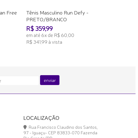
an Free
Tênis Masculino Run Defy -
PRETO/BRANCO
R$ 359,99
em até 6x de R$ 60,00
R$ 341,99 à vista
ADICIONAR AO CARRINHO
enviar
LOCALIZAÇÃO
Rua Francisco Claudino dos Santos,
97 - Iguaçu- CEP 83833-070 Fazenda
Rio Grande/PR