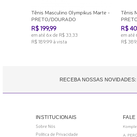
Tênis Masculino Olympikus Marte -
Tênis M
PRETO/DOURADO
PRET
R$ 199,99
R$ 40
em até 6x de R$ 33,33
em até 
R$ 189,99 à vista
R$ 389,
ADICIONAR AO CARRINHO
ADICI
RECEBA NOSSAS NOVIDADES:
INSTITUCIONAIS
FALE
Sobre Nós
Komplet
Política de Privacidade
A. PER