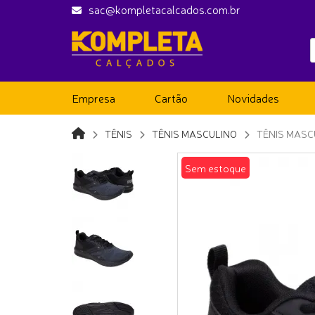
sac@kompletacalcados.com.br
Empresa
Cartão
Novidades
TÊNIS
TÊNIS MASCULINO
TÊNIS MASC
Sem estoque