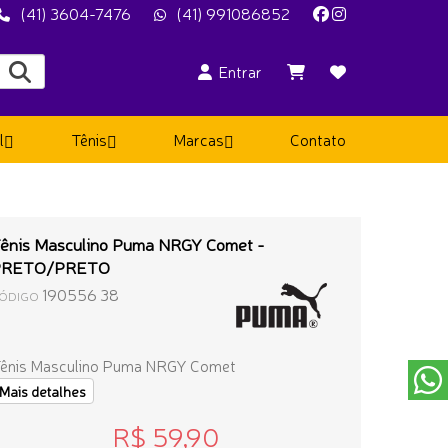
(41) 3604-7476
(41) 991086852
Entrar
l
Tênis
Marcas
Contato
ênis Masculino Puma NRGY Comet -
PRETO/PRETO
190556 38
ÓDIGO
ênis Masculino Puma NRGY Comet
Mais detalhes
R$ 59,90