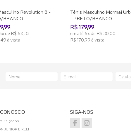
asculino Revolution 8 -
Tênis Masculino Mormai Urb
O/BRANCO
- PRETO/BRANCO
9,99
R$ 179,99
6x de R$ 68,33
em até 6x de R$ 30,00
49 à vista
R$ 170,99 à vista
ONAR AO CARRINHO
ADICIONAR AO CARRINHO
 CONOSCO
SIGA-NOS
a Calçados
ON JUNIOR EIRELI