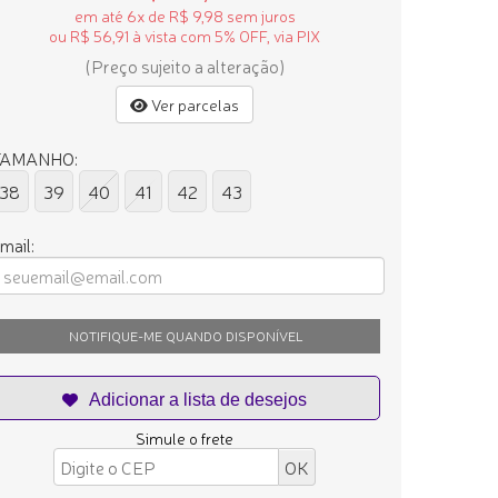
em até 6x de R$ 9,98 sem juros
ou R$ 56,91 à vista com 5% OFF, via PIX
(Preço sujeito a alteração)
Ver parcelas
TAMANHO:
38
39
40
41
42
43
mail:
NOTIFIQUE-ME QUANDO DISPONÍVEL
Simule o frete