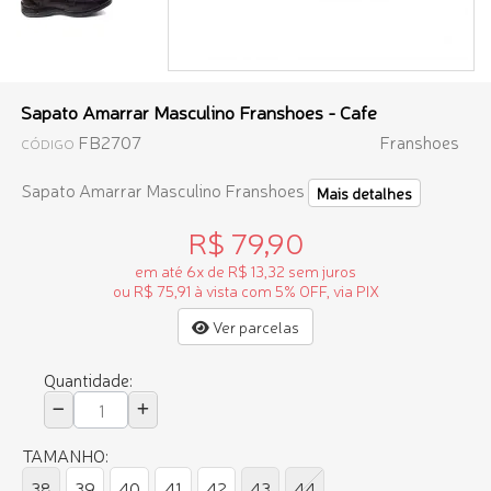
Sapato Amarrar Masculino Franshoes - Cafe
FB2707
Franshoes
CÓDIGO
Sapato Amarrar Masculino Franshoes
Mais detalhes
R$ 79,90
em até 6x de R$ 13,32 sem juros
ou R$ 75,91 à vista com 5% OFF, via PIX
Ver parcelas
Quantidade:
TAMANHO:
38
39
40
41
42
43
44