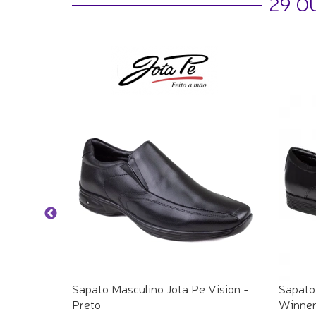
29 O
i
Sapato Masculino Jota Pe Vision -
Sapato
Preto
Winne