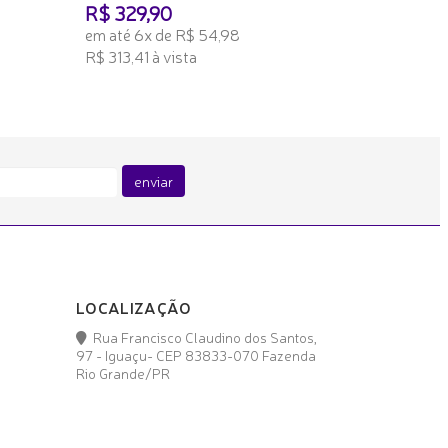
R$ 329,90
em até 6x de R$ 54,98
R$ 313,41 à vista
ADICIONAR AO CARRINHO
enviar
LOCALIZAÇÃO
Rua Francisco Claudino dos Santos,
97 - Iguaçu- CEP 83833-070 Fazenda
Rio Grande/PR