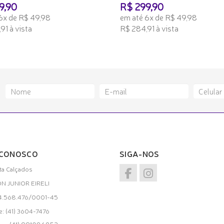
9,90
R$ 299,90
6x de R$ 49,98
em até 6x de R$ 49,98
91 à vista
R$ 284,91 à vista
ONAR AO CARRINHO
ADICIONAR AO CARRINHO
 CONOSCO
SIGA-NOS
a Calçados
ON JUNIOR EIRELI
34.568.476/0001-45
e: (41) 3604-7476