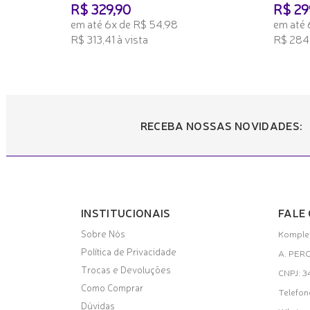
R$ 329,90
R$ 29
em até 6x de R$ 54,98
em até 
R$ 313,41 à vista
R$ 284,
ADICIONAR AO CARRINHO
ADICI
RECEBA NOSSAS NOVIDADES:
INSTITUCIONAIS
FALE
Sobre Nós
Komplet
Política de Privacidade
A. PER
Trocas e Devoluções
CNPJ: 
Como Comprar
Telefon
Dúvidas