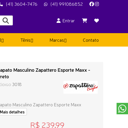
(41) 3604-7476
(41) 991086852
Entrar
l
Tênis
Marcas
Contato
apato Masculino Zapattero Esporte Maxx -
reto
3018
ÓDIGO
apato Masculino Zapattero Esporte Maxx
Mais detalhes
R$ 239,99