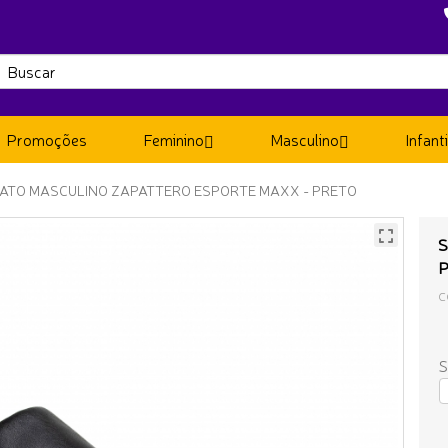
Promoções
Feminino
Masculino
Infanti
ATO MASCULINO ZAPATTERO ESPORTE MAXX - PRETO
S
P
C
S